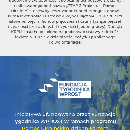
i budowanie świadomości społecznej uchodźców z Ukrainy”,
realizowanego pod nazwą „ETAP 3 Projektu – Pomoc
Ukrainie”. Całkowity koszt zadania publicznego stanowi
sumę kwot dotacji i środków, wynosi łącznie 5 054 536,31 zł
(słownie: pięć milionów pięćdziesiąt cztery tysiące pięćset
trzydzieści sześć złotych i trzydzieści jeden groszy). Dotacja
KRPM została udzielona na podstawie ustawy z dnia 24
kwietnia 2003 r. o działalności pożytku publicznego
i o wolontariacie.
Inicjatywa ufundowana przez Fundację
Tygodnika WPROST w ramach programu:
Pomoc ukraińskim dziennikarzom