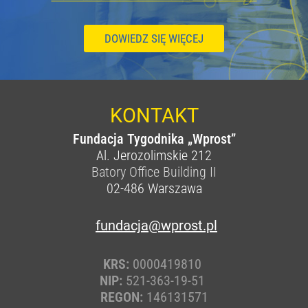
DOWIEDZ SIĘ WIĘCEJ
KONTAKT
Fundacja Tygodnika „Wprost”
Al. Jerozolimskie 212
Batory Office Building II
02-486
Warszawa
fundacja@wprost.pl
KRS:
0000419810
NIP:
521-363-19-51
REGON:
146131571