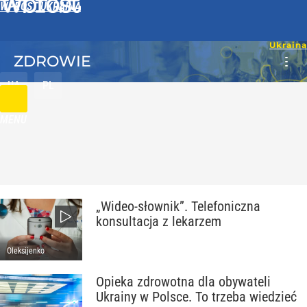
WPROST UKRAINA
ZDROWIE
UA
PL
MENU
„Wideo-słownik”. Telefoniczna
konsultacja z lekarzem
Oleksijenko
Opieka zdrowotna dla obywateli
Ukrainy w Polsce. To trzeba wiedzieć