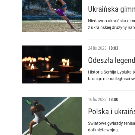
Ukraińska gim
Niedawno ukraińska gimn
z ukraińskiej drużyny na
24
lis
2023
18:03
Odeszła legend
Historia Serhija Łysiuka 
broniąc niepodległości s
16
lis
2023
18:00
Polska i ukraiń
Światowe gwiazdy tenisa, 
dotknięte wojną.