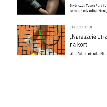
Brytyjczyk Tyson Fury i 
termin, kiedy odbędzie si
8
lis
2023
17:50
„Nareszcie otr
na kort
Ukraińska tenisistka El