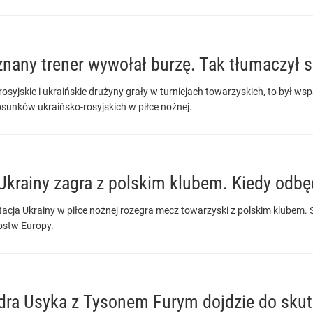
nany trener wywołał burzę. Tak tłumaczył si
osyjskie i ukraińskie drużyny grały w turniejach towarzyskich, to był w
tosunków ukraińsko-rosyjskich w piłce nożnej.
Ukrainy zagra z polskim klubem. Kiedy odbę
acja Ukrainy w piłce nożnej rozegra mecz towarzyski z polskim klubem.
ostw Europy.
ra Usyka z Tysonem Furym dojdzie do skutk