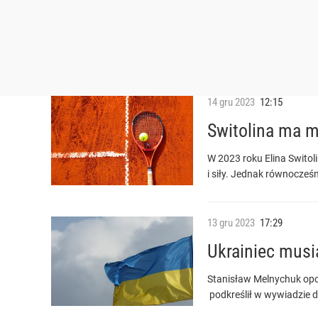
14
gru
2023
12:15
Switolina ma m
W 2023 roku Elina Switol
i siły. Jednak równocześni
13
gru
2023
17:29
Ukrainiec musi
Stanisław Melnychuk opow
podkreślił w wywiadzie 