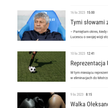
16
lis
2023
15:00
Tymi słowami z
– Pamiętam okres, kiedy r
Lucescu o swojej wizji s
10
lis
2023
12:41
Reprezentacja 
W tym miesiącu reprezent
w eliminacjach do Mistrz
9
lis
2023
8:15
Walka Ołeksand