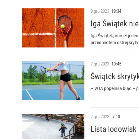
9
gru
2023
19:34
Iga Świątek nie
Iga Świątek, numer jeden 
przedmiotem ostrej krytyk
7
gru
2023
10:45
Świątek skryty
– WTA popełniła błąd – 
7
gru
2023
7:13
Lista lodowis