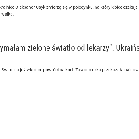
Ukrainiec Ołeksandr Usyk zmierzą się w pojedynku, na który kibice czekaj
ę walka.
zymałam zielone światło od lekarzy”. Ukraiń
ina Switolina już wkrótce powróci na kort. Zawodniczka przekazała naj