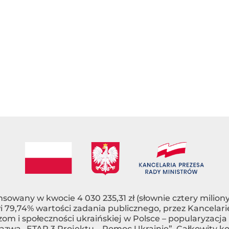
nsowany w kwocie 4 030 235,31 zł (słownie cztery miliony 
nowi 79,74% wartości zadania publicznego, przez Kancel
m i społeczności ukraińskiej w Polsce – popularyzacj
azwą „ETAP 3 Projektu – Pomoc Ukrainie”. Całkowity k