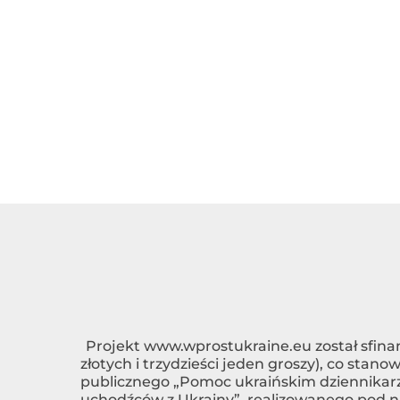
Projekt
www.wprostukraine.eu
został sfina
złotych i trzydzieści jeden groszy), co sta
publicznego „Pomoc ukraińskim dziennikarzo
uchodźców z Ukrainy”, realizowanego pod n