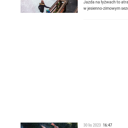
Jazda na łyżwach to atrak
w jesienno-zimowym sez
30
lis
2023
16:47