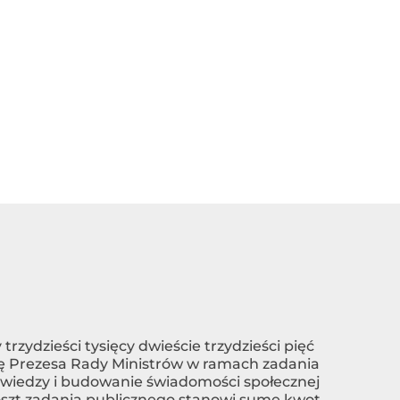
trzydzieści tysięcy dwieście trzydzieści pięć
arię Prezesa Rady Ministrów w ramach zadania
a wiedzy i budowanie świadomości społecznej
oszt zadania publicznego stanowi sumę kwot