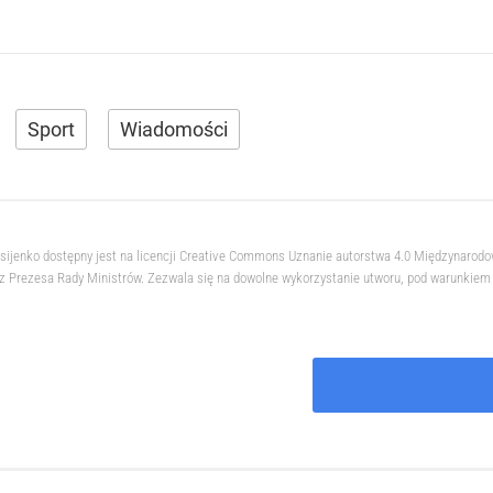
Sport
Wiadomości
ksijenko dostępny jest na licencji Creative Commons Uznanie autorstwa 4.0 Międzynarod
 Prezesa Rady Ministrów. Zezwala się na dowolne wykorzystanie utworu, pod warunkiem z