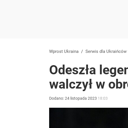
Wprost Ukraina
/
Serwis dla Ukraińców
Odeszła legen
walczył w obr
Dodano:
24
listopada
2023
18:03