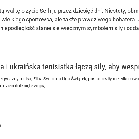
ą walkę o życie Serhija przez dziesięć dni. Niestety, ob
lko wielkiego sportowca, ale także prawdziwego bohatera
niepodległość stanie się wiecznym symbolem siły i oddan
a i ukraińska tenisistka łączą siły, aby wesp
gwiazdy tenisa, Elina Switolina i Iga Świątek, postanowiły nie tylko ryw
e dzieci dotknięte wojną.
o