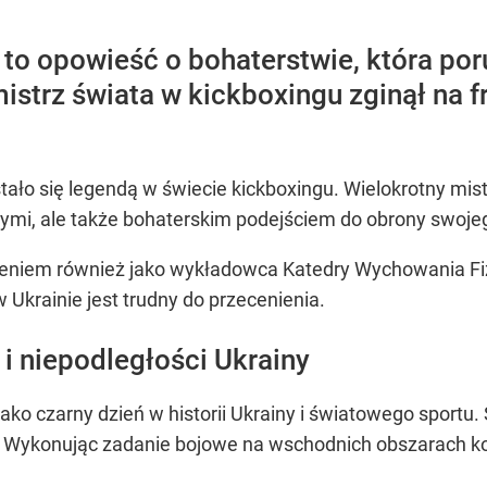
a to opowieść o bohaterstwie, która po
istrz świata w kickboxingu zginął na f
stało się legendą w świecie kickboxingu. Wielokrotny mist
wymi, ale także bohaterskim podejściem do obrony swojeg
czeniem również jako wykładowca Katedry Wychowania F
 Ukrainie jest trudny do przecenienia.
i niepodległości Ukrainy
ę jako czarny dzień w historii Ukrainy i światowego spo
 Wykonując zadanie bojowe na wschodnich obszarach konfl