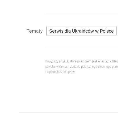
Serwis dla Ukraińców w Polsce
Powyższy artykuł, którego autorem jest Anastazja Ole
powstał w ramach zadania publicznego zleconego przez
i o posiadaczach praw.