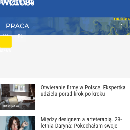
WPROST UKRAINA
PRACA
UA
PL
MENU
Otwieranie firmy w Polsce. Ekspertka
udziela porad krok po kroku
Oleksijenko
Między designem a arteterapią. 23-
letnia Daryna: Pokochałam swoje