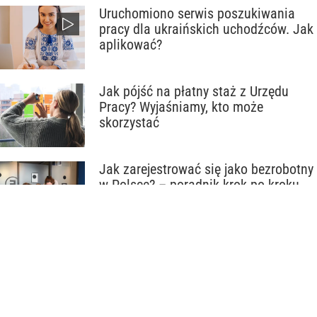
Uruchomiono serwis poszukiwania
pracy dla ukraińskich uchodźców. Jak
aplikować?
Jak pójść na płatny staż z Urzędu
Pracy? Wyjaśniamy, kto może
skorzystać
Jak zarejestrować się jako bezrobotny
w Polsce? – poradnik krok po kroku
Jak Ukraińcy mogą wyrobić w Polsce
książeczkę sanepidowską i komu jest
ona potrzebna?