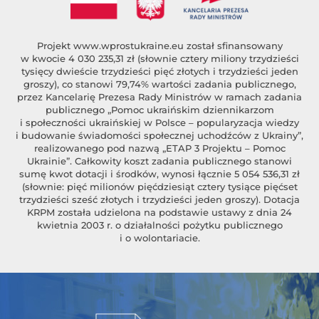
Projekt
www.wprostukraine.eu
został sfinansowany
w kwocie 4 030 235,31 zł (słownie cztery miliony trzydzieści
tysięcy dwieście trzydzieści pięć złotych i trzydzieści jeden
groszy), co stanowi 79,74% wartości zadania publicznego,
przez Kancelarię Prezesa Rady Ministrów w ramach zadania
publicznego „Pomoc ukraińskim dziennikarzom
i społeczności ukraińskiej w Polsce – popularyzacja wiedzy
i budowanie świadomości społecznej uchodźców z Ukrainy”,
realizowanego pod nazwą „ETAP 3 Projektu – Pomoc
Ukrainie”. Całkowity koszt zadania publicznego stanowi
sumę kwot dotacji i środków, wynosi łącznie 5 054 536,31 zł
(słownie: pięć milionów pięćdziesiąt cztery tysiące pięćset
trzydzieści sześć złotych i trzydzieści jeden groszy). Dotacja
KRPM została udzielona na podstawie ustawy z dnia 24
kwietnia 2003 r. o działalności pożytku publicznego
i o wolontariacie.