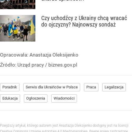
Czy uchodźcy z Ukrainy chcą wracać
do ojczyzny? Najnowszy sondaż
Opracowała:
Anastazja Oleksijenko
Źródło:
Urząd pracy / biznes.gov.pl
Poradnik
Serwis dla Ukraińców w Polsce
Praca
Legalizacja
Edukacja
Ogłoszenia
Wiadomości
Powyższy artykuł, którego autorem jest Anastazja Oleksijenko dostępny jest na licencji
Creative Commons Uznanie autorstwa 4.0 Międzynarodowa. Pewne prawa zastrzeżone