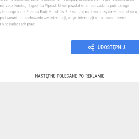
na rzecz Fundacji Tygodnika Wprost. Utwór powstał w ramach zadania publicznego
zleconego przez Prezesa Rady Ministrów. Zezwala się na dowolne wykorzystanie utworu,
pod warunkiem zachowania ww. informacji, w tym informacji o stosowanej licencji
i o posiadaczach praw.
UDOSTĘPNIJ