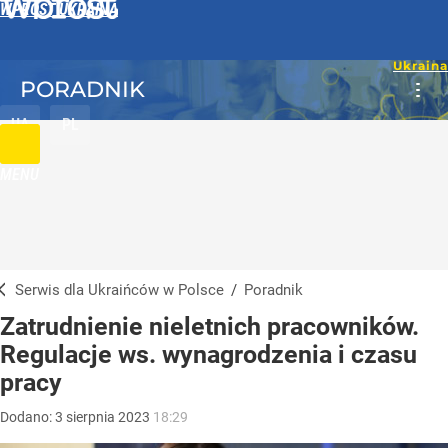
WPROST UKRAINA
PORADNIK
UA
PL
MENU
Serwis dla Ukraińców w Polsce
/
Poradnik
Zatrudnienie nieletnich pracowników.
Regulacje ws. wynagrodzenia i czasu
pracy
Dodano:
3
sierpnia
2023
18:29