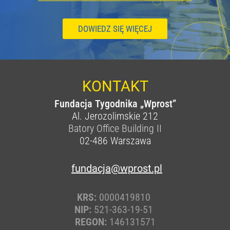
DOWIEDZ SIĘ WIĘCEJ
KONTAKT
Fundacja Tygodnika „Wprost”
Al. Jerozolimskie 212
Batory Office Building II
02-486
Warszawa
fundacja@wprost.pl
KRS:
0000419810
NIP:
521-363-19-51
REGON:
146131571