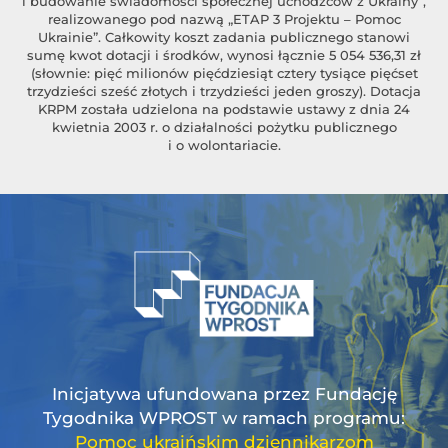
i budowanie świadomości społecznej uchodźców z Ukrainy”,
realizowanego pod nazwą „ETAP 3 Projektu – Pomoc
Ukrainie”. Całkowity koszt zadania publicznego stanowi
sumę kwot dotacji i środków, wynosi łącznie 5 054 536,31 zł
(słownie: pięć milionów pięćdziesiąt cztery tysiące pięćset
trzydzieści sześć złotych i trzydzieści jeden groszy). Dotacja
KRPM została udzielona na podstawie ustawy z dnia 24
kwietnia 2003 r. o działalności pożytku publicznego
i o wolontariacie.
Inicjatywa ufundowana przez Fundację
Tygodnika WPROST w ramach programu:
Pomoc ukraińskim dziennikarzom