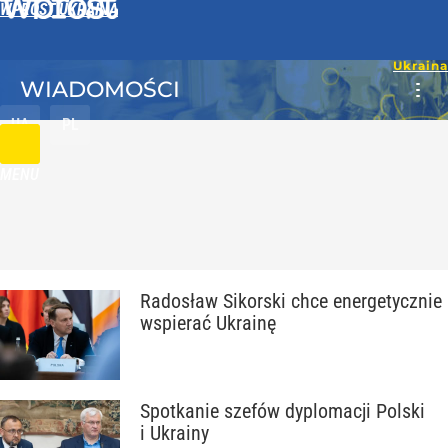
WPROST UKRAINA
WIADOMOŚCI
UA
PL
MENU
Radosław Sikorski chce energetycznie
wspierać Ukrainę
Spotkanie szefów dyplomacji Polski
i Ukrainy