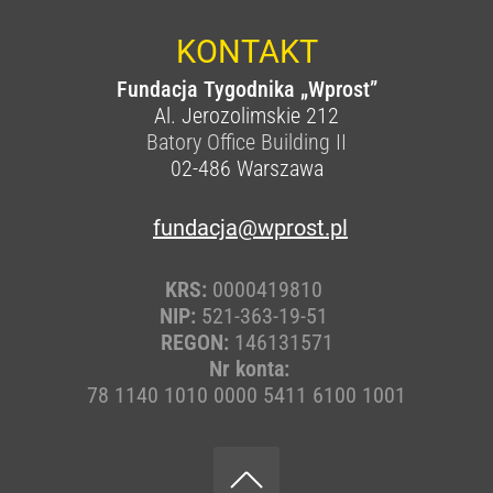
KONTAKT
Fundacja Tygodnika „Wprost”
Al. Jerozolimskie 212
Batory Office Building II
02-486
Warszawa
fundacja@wprost.pl
KRS:
0000419810
NIP:
521-363-19-51
REGON:
146131571
Nr konta:
78 1140 1010 0000 5411 6100 1001