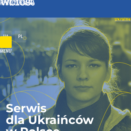
WPROST UKRAINA
UA
PL
MENU
Serwis
dla Ukraińców