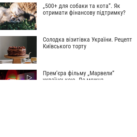
„500+ для собаки та кота”. Як
отримати фінансову підтримку?
Солодка візитівка України. Рецепт
Київського торту
Прем’єра фільму „Марвели”
українською. Де можна
переглянути?
11 і 12 листопада. Де можна
зробити покупки?