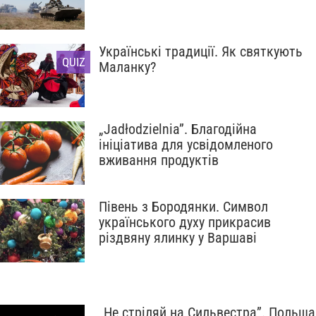
Українські традиції. Як святкують
QUIZ
Маланку?
„Jadłodzielnia”. Благодійна
ініціатива для усвідомленого
вживання продуктів
Півень з Бородянки. Символ
українського духу прикрасив
різдвяну ялинку у Варшаві
„Не стріляй на Сильвестра”. Польща