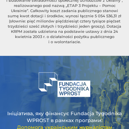
i budowanie świadomości społecznej uchodźców z Ukrainy”,
realizowanego pod nazwą „ETAP 3 Projektu – Pomoc
Ukrainie”. Całkowity koszt zadania publicznego stanowi
sumę kwot dotacji i środków, wynosi łącznie 5 054 536,31 zł
(słownie: pięć milionów pięćdziesiąt cztery tysiące pięćset
trzydzieści sześć złotych i trzydzieści jeden groszy). Dotacja
KRPM została udzielona na podstawie ustawy z dnia 24
kwietnia 2003 r. o działalności pożytku publicznego
i o wolontariacie.
Ініціатива, яку фінансує Fundacja Tygodnika
WPROST в рамках програми:
Допомога українським журналістам