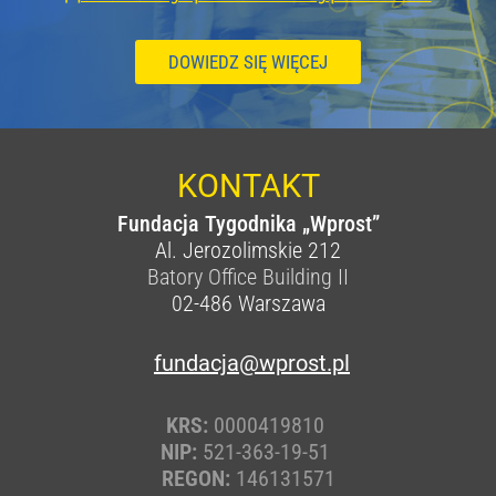
DOWIEDZ SIĘ WIĘCEJ
KONTAKT
Fundacja Tygodnika „Wprost”
Al. Jerozolimskie 212
Batory Office Building II
02-486
Warszawa
fundacja@wprost.pl
KRS:
0000419810
NIP:
521-363-19-51
REGON:
146131571