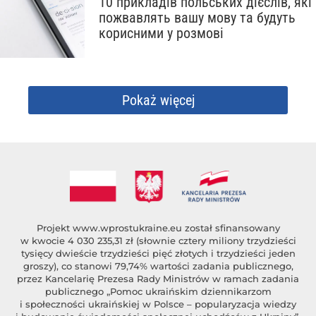
10 прикладів польських дієслів, які
пожвавлять вашу мову та будуть
корисними у розмові
Pokaż więcej
Projekt
www.wprostukraine.eu
został sfinansowany
w kwocie 4 030 235,31 zł (słownie cztery miliony trzydzieści
tysięcy dwieście trzydzieści pięć złotych i trzydzieści jeden
groszy), co stanowi 79,74% wartości zadania publicznego,
przez Kancelarię Prezesa Rady Ministrów w ramach zadania
publicznego „Pomoc ukraińskim dziennikarzom
i społeczności ukraińskiej w Polsce – popularyzacja wiedzy