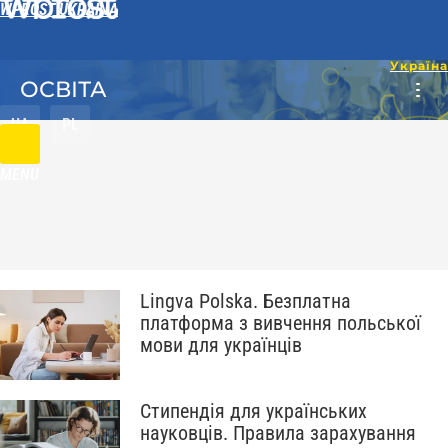
WPROST UKRAINA
ОСВІТА
UA
PL
MENU
Lingva Polska. Безплатна
платформа з вивчення польської
мови для українців
Стипендія для українських
науковців. Правила зарахування