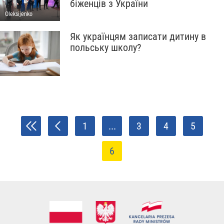
біженців з України
Oleksijenko
Як українцям записати дитину в
польську школу?
1
...
3
4
5
6