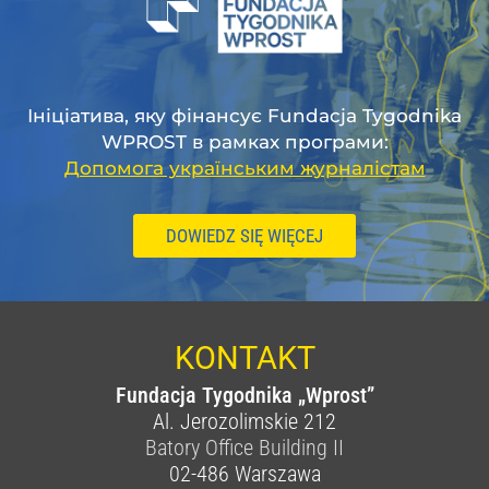
Ініціатива, яку фінансує Fundacja Tygodnika
WPROST в рамках програми:
Допомога українським журналістам
DOWIEDZ SIĘ WIĘCEJ
KONTAKT
Fundacja Tygodnika „Wprost”
Al. Jerozolimskie 212
Batory Office Building II
02-486
Warszawa