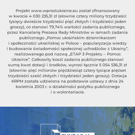
Projekt
www.wprostukraine.eu
został sfinansowany
w kwocie 4 030 235,31 zł (słownie cztery miliony trzydzieści
tysięcy dwieście trzydzieści pięć złotych i trzydzieści jeden
groszy), co stanowi 79,74% wartości zadania publicznego,
przez Kancelarię Prezesa Rady Ministrów w ramach zadania
publicznego „Pomoc ukraińskim dziennikarzom
i społeczności ukraińskiej w Polsce – popularyzacja wiedzy
i budowanie świadomości społecznej uchodźców z Ukrainy”,
realizowanego pod nazwą „ETAP 3 Projektu – Pomoc
Ukrainie”. Całkowity koszt zadania publicznego stanowi
sumę kwot dotacji i środków, wynosi łącznie 5 054 536,31 zł
(słownie: pięć milionów pięćdziesiąt cztery tysiące pięćset
trzydzieści sześć złotych i trzydzieści jeden groszy). Dotacja
KRPM została udzielona na podstawie ustawy z dnia 24
kwietnia 2003 r. o działalności pożytku publicznego
i o wolontariacie.