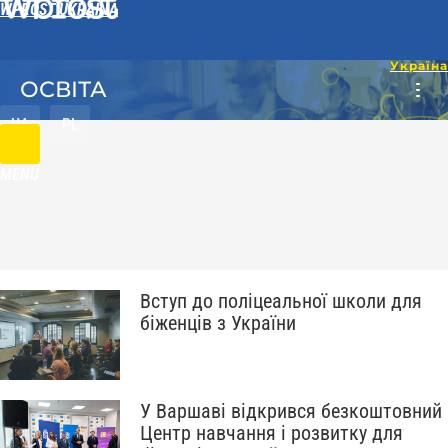
WPROST UKRAINA
ОСВІТА
UA
PL
MENU
Вступ до поліцеальної школи для
біженців з України
У Варшаві відкрився безкоштовний
Центр навчання і розвитку для