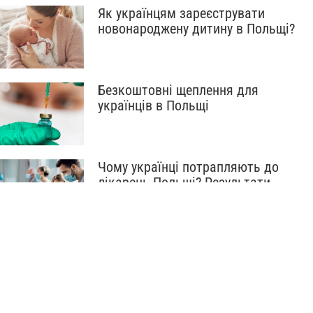
Як українцям зареєструвати
новонароджену дитину в Польщі?
Безкоштовні щеплення для
українців в Польщі
Чому українці потрапляють до
лікарень Польщі? Результати
опитування
Як впоратись з тугою за
батьківщиною та домівкою?
Поради психолога
Oleksijenko