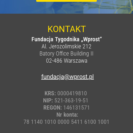
KONTAKT
Fundacja Tygodnika „Wprost”
Al. Jerozolimskie 212
Batory Office Building II
02-486
Warszawa
fundacja@wprost.pl
KRS:
0000419810
NIP:
521-363-19-51
REGON:
146131571
Nr konta:
78 1140 1010 0000 5411 6100 1001