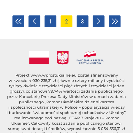
1
2
3
Projekt
www.wprostukraine.eu
został sfinansowany
w kwocie 4 030 235,31 zł (słownie cztery miliony trzydzieści
tysięcy dwieście trzydzieści pięć złotych i trzydzieści jeden
groszy), co stanowi 79,74% wartości zadania publicznego,
przez Kancelarię Prezesa Rady Ministrów w ramach zadania
publicznego „Pomoc ukraińskim dziennikarzom
i społeczności ukraińskiej w Polsce – popularyzacja wiedzy
i budowanie świadomości społecznej uchodźców z Ukrainy”,
realizowanego pod nazwą „ETAP 3 Projektu – Pomoc
Ukrainie”. Całkowity koszt zadania publicznego stanowi
sumę kwot dotacji i środków, wynosi łącznie 5 054 536,31 zł