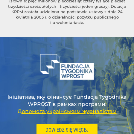
(słownie: pięć milionów pięćdziesiąt cztery tysiące pięćset
trzydzieści sześć złotych i trzydzieści jeden groszy). Dotacja
KRPM została udzielona na podstawie ustawy z dnia 24
kwietnia 2003 r. o działalności pożytku publicznego
i o wolontariacie.
Ініціатива, яку фінансує Fundacja Tygodnika
WPROST в рамках програми:
Допомога українським журналістам
DOWIEDZ SIĘ WIĘCEJ