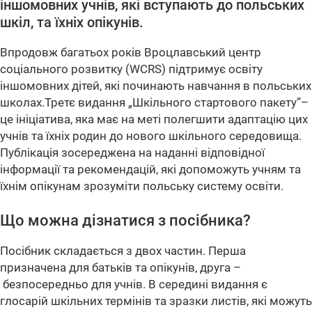
іншомовних учнів, які вступають до польських
шкіл, та їхніх опікунів.
Впродовж багатьох років Вроцлавський центр
соціального розвитку (WCRS) підтримує освіту
іншомовних дітей, які починають навчання в польських
школах.Третє видання „Шкільного стартового пакету”–
це ініціатива, яка має на меті полегшити адаптацію цих
учнів та їхніх родин до нового шкільного середовища.
Публікація зосереджена на наданні відповідної
інформації та рекомендацій, які допоможуть учням та
їхнім опікунам зрозуміти польську систему освіти.
Що можна дізнатися з посібника?
Посібник складається з двох частин. Перша
призначена для батьків та опікунів, друга –
безпосередньо для учнів. В середині видання є
глосарій шкільних термінів та зразки листів, які можуть