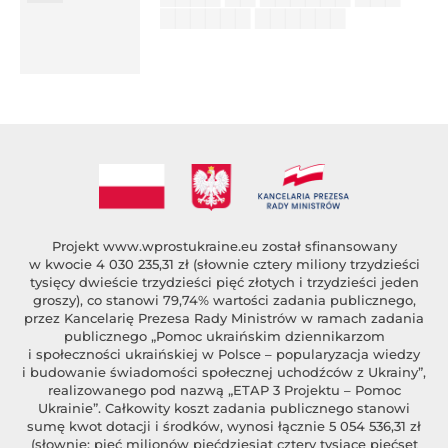
▇▇▇▇▇▇ ▇▇▇▇▇▇
██████ ███
%author_lname
Projekt
www.wprostukraine.eu
został sfinansowany
w kwocie 4 030 235,31 zł (słownie cztery miliony trzydzieści
tysięcy dwieście trzydzieści pięć złotych i trzydzieści jeden
groszy), co stanowi 79,74% wartości zadania publicznego,
przez Kancelarię Prezesa Rady Ministrów w ramach zadania
publicznego „Pomoc ukraińskim dziennikarzom
i społeczności ukraińskiej w Polsce – popularyzacja wiedzy
i budowanie świadomości społecznej uchodźców z Ukrainy”,
realizowanego pod nazwą „ETAP 3 Projektu – Pomoc
Ukrainie”. Całkowity koszt zadania publicznego stanowi
sumę kwot dotacji i środków, wynosi łącznie 5 054 536,31 zł
(słownie: pięć milionów pięćdziesiąt cztery tysiące pięćset