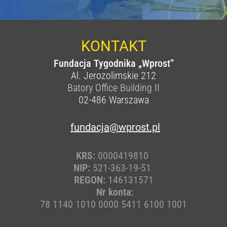
KONTAKT
Fundacja Tygodnika „Wprost”
Al. Jerozolimskie 212
Batory Office Building II
02-486
Warszawa
fundacja@wprost.pl
KRS:
0000419810
NIP:
521-363-19-51
REGON:
146131571
Nr konta:
78 1140 1010 0000 5411 6100 1001