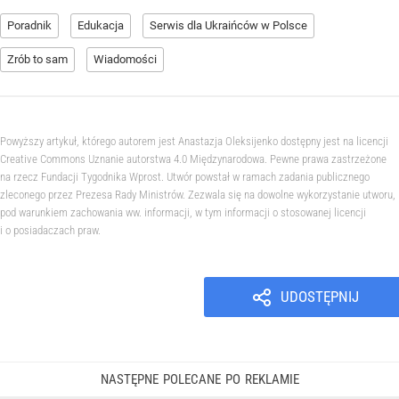
Poradnik
Edukacja
Serwis dla Ukraińców w Polsce
Zrób to sam
Wiadomości
Powyższy artykuł, którego autorem jest Anastazja Oleksijenko dostępny jest na licencji
Creative Commons Uznanie autorstwa 4.0 Międzynarodowa. Pewne prawa zastrzeżone
na rzecz Fundacji Tygodnika Wprost. Utwór powstał w ramach zadania publicznego
zleconego przez Prezesa Rady Ministrów. Zezwala się na dowolne wykorzystanie utworu,
pod warunkiem zachowania ww. informacji, w tym informacji o stosowanej licencji
i o posiadaczach praw.
UDOSTĘPNIJ