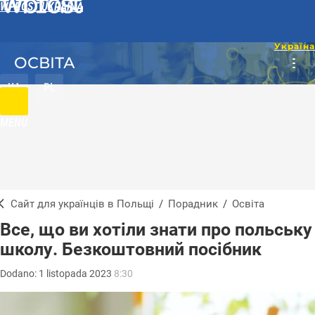
WPROST UKRAINA
ОСВІТА
UA
PL
MENU
Сайт для українців в Польщі
/
Порадник
/
Освіта
Все, що ви хотіли знати про польську
школу. Безкоштовний посібник
Dodano:
1
listopada
2023
8:30