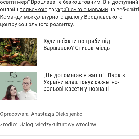
освіти мерії Вроцлава і є безкоштовним. Він доступний
онлайн
польською
та
українською мовами
на веб-сайті
Команди міжкультурного діалогу Вроцлавського
центру соціального розвитку.
Куди поїхати по гриби під
Варшавою? Список місць
„Це допомагає в житті”. Пара з
України влаштовує сюжетно-
рольові квести у Познані
Opracowała:
Anastazja Oleksijenko
Źródło:
Dialog Międzykulturowy Wrocław