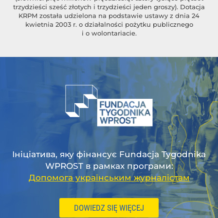
trzydzieści sześć złotych i trzydzieści jeden groszy). Dotacja
KRPM została udzielona na podstawie ustawy z dnia 24
kwietnia 2003 r. o działalności pożytku publicznego
i o wolontariacie.
Ініціатива, яку фінансує Fundacja Tygodnika
WPROST в рамках програми:
Допомога українським журналістам
DOWIEDZ SIĘ WIĘCEJ