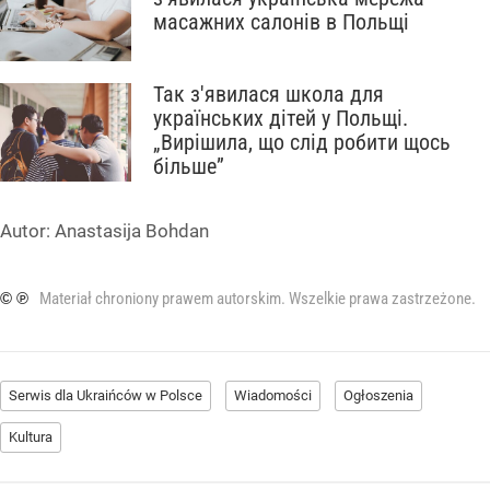
масажних салонів в Польщі
Так з'явилася школа для
українських дітей у Польщі.
„Вирішила, що слід робити щось
більше”
Autor:
Anastasija Bohdan
© ℗
Materiał chroniony prawem autorskim. Wszelkie prawa zastrzeżone.
Serwis dla Ukraińców w Polsce
Wiadomości
Ogłoszenia
Kultura