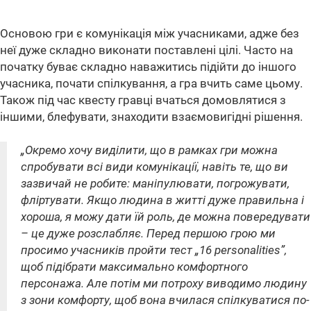
Основою гри є комунікація між учасниками, адже без
неї дуже складно виконати поставлені цілі. Часто на
початку буває складно наважитись підійти до іншого
учасника, почати спілкування, а гра вчить саме цьому.
Також під час квесту гравці вчаться домовлятися з
іншими, блефувати, знаходити взаємовигідні рішення.
„Окремо хочу виділити, що в рамках гри можна
спробувати всі види комунікації, навіть те, що ви
зазвичай не робите: маніпулювати, погрожувати,
фліртувати. Якщо людина в житті дуже правильна і
хороша, я можу дати їй роль, де можна повередувати
– це дуже розслабляє. Перед першою грою ми
просимо учасників пройти тест „16 personalities”,
щоб підібрати максимально комфортного
персонажа. Але потім ми потроху виводимо людину
з зони комфорту, щоб вона вчилася спілкуватися по-