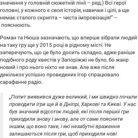
значення у головній сюжетній лінії – ред.) Всі герої
головні, у кожного є своя історія, навички і цілі, а ще
немає сталого скрипта – чиста імпровізація!”
–
пояснюють.
Роман та Нюша зазначають, що вперше зібрали людей
на таку гру ще у 2015 році в рідному місті. Не
заперечують, що це було досить складно, адже раніше
подібного роду квестів у Запоріжжі не було, бо жанр
новий і про нього ніхто не знав. Але вже після
декількох успішно проведених ігор спрацювало
сарафанне радіо.
„Попит виявився дуже великий, і ми швидко почали
проводити ігри ще й в Дніпрі, Харкові та Києві. У нас
був значний відсоток людей, які після першої гри
приходили знову і знову, але от саме пояснити
іншим, що воно таке, і які незабутні враження
залишаються після гри, щоб приходили нові