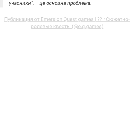
учасники”, – це основна проблема.
Публикация от Emersion Quest games | ??‍♂️Сюжетно-
ролевые квесты (@e.q.games)