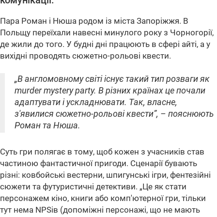
комунікації.
Пара Роман і Нюша родом із міста Запоріжжя. В
Польщу переїхали навесні минулого року з Чорногорії,
де жили до того. У будні дні працюють в сфері айті, а у
вихідні проводять сюжетно-рольові квести.
„В англомовному світі існує такий тип розваги як
murder mystery party. В різних країнах це почали
адаптувати і ускладнювати. Так, власне,
з'явилися сюжетно-рольові квести”, – пояснюють
Роман та Нюша.
Суть гри полягає в тому, щоб кожен з учасників став
частиною фантастичної пригоди. Сценарії бувають
різні: ковбойські вестерни, шпигунські ігри, фентезійні
сюжети та футуристичні детективи.
„Це як стати
персонажем кіно, книги або комп'ютерної гри, тільки
тут нема NPSів (допоміжні персонажі, що не мають