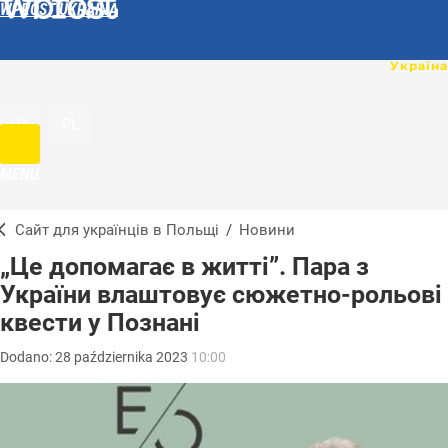
WPROST UKRAINA
UA
PL
MENU
Сайт для українців в Польщі
/
Новини
„Це допомагає в житті”. Пара з
України влаштовує сюжетно-рольові
квести у Познані
Dodano:
28
października
2023
10:00