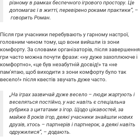
різному в рамках беспечного ігрового простору. Це
допомагає і в житті, перевірено роками практики”, –
говорить Роман.
Після гри учасники перебувають у гарному настрої,
головним чином тому, що вони вийшли із зони
комфорту. За словами організаторів, після завершення
гри часто можна почути фрази: «ну дуже захоплююче і
комфортно», «це був незабутній досвід!» та «не
пам'ятаю, щоб виходити з зони комфорту було так
весело!» після квестів звучать дуже часто.
„На іграх зазвичай дуже весело – люди жартують і
веселяться постійно, у нас навіть є спеціальна
рубрика з цитатами з ігор. Щодо цікавостей, за
майже 8 років ігор, деякі учасники знайшли нових
друзів, хтось – партнерів і партнерок, а деякі навіть
одружилися”, – додають.