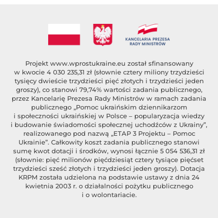
Projekt
www.wprostukraine.eu
został sfinansowany
w kwocie 4 030 235,31 zł (słownie cztery miliony trzydzieści
tysięcy dwieście trzydzieści pięć złotych i trzydzieści jeden
groszy), co stanowi 79,74% wartości zadania publicznego,
przez Kancelarię Prezesa Rady Ministrów w ramach zadania
publicznego „Pomoc ukraińskim dziennikarzom
i społeczności ukraińskiej w Polsce – popularyzacja wiedzy
i budowanie świadomości społecznej uchodźców z Ukrainy”,
realizowanego pod nazwą „ETAP 3 Projektu – Pomoc
Ukrainie”. Całkowity koszt zadania publicznego stanowi
sumę kwot dotacji i środków, wynosi łącznie 5 054 536,31 zł
(słownie: pięć milionów pięćdziesiąt cztery tysiące pięćset
trzydzieści sześć złotych i trzydzieści jeden groszy). Dotacja
KRPM została udzielona na podstawie ustawy z dnia 24
kwietnia 2003 r. o działalności pożytku publicznego
i o wolontariacie.