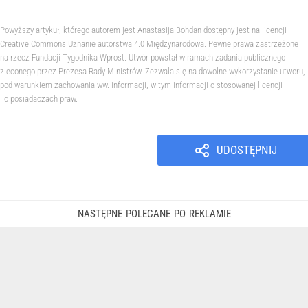
Powyższy artykuł, którego autorem jest Anastasija Bohdan dostępny jest na licencji
Creative Commons Uznanie autorstwa 4.0 Międzynarodowa. Pewne prawa zastrzeżone
na rzecz Fundacji Tygodnika Wprost. Utwór powstał w ramach zadania publicznego
zleconego przez Prezesa Rady Ministrów. Zezwala się na dowolne wykorzystanie utworu,
pod warunkiem zachowania ww. informacji, w tym informacji o stosowanej licencji
i o posiadaczach praw.
UDOSTĘPNIJ