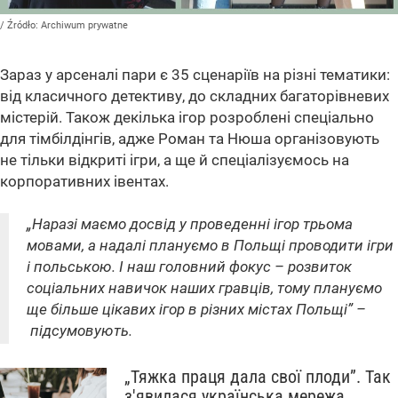
/ Źródło:
Archiwum prywatne
Зараз у арсеналі пари є 35 сценаріїв на різні тематики:
від класичного детективу, до складних багаторівневих
містерій. Також декілька ігор розроблені спеціально
для тімбілдінгів, адже Роман та Нюша організовують
не тільки відкриті ігри, а ще й спеціалізуємось на
корпоративних івентах.
„Наразі маємо досвід у проведенні ігор трьома
мовами, а надалі плануємо в Польщі проводити ігри
і польською. І наш головний фокус – розвиток
соціальних навичок наших гравців, тому плануємо
ще більше цікавих ігор в різних містах Польщі” –
підсумовують.
„Тяжка праця дала свої плоди”. Так
з'явилася українська мережа