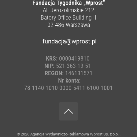
Fundacja Tygodnika „Wprost”
Al. Jerozolimskie 212
Batory Office Building II
02-486
Warszawa
fundacja@wprost.pl
KRS:
0000419810
NIP:
521-363-19-51
REGON:
146131571
Nr konta:
78 1140 1010 0000 5411 6100 1001
© 2026
Agencja Wydawniczo-Reklamowa Wprost Sp. z o.o.
.