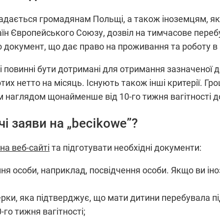
дається громадянам Польщі, а також іноземцям, як
аїн Європейського Союзу, дозвіл на тимчасове переб
бо документ, що дає право на проживання та роботу в
кі повинні бути дотримані для отримання зазначеної до
тих нетто на місяць. Існують також інші критерії. Г
 наглядом щонайменше від 10-го тижня вагітності до
і заяви на „becikowe”?
на веб-сайті
та підготувати необхідні документи:
 особи, наприклад, посвідчення особи. Якщо ви іноз
ерки, яка підтверджує, що мати дитини перебувала пі
го тижня вагітності;