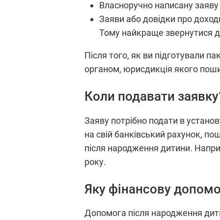
Власноручно написану заяву 
Заяви або довідки про доходи 
Тому найкраще звернутися до 
Після того, як ви підготували п
органом, юрисдикція якого пош
Коли подавати заявку
Заяву потрібно подати в установ
на свій банківський рахунок, пош
після народження дитини. Напри
року.
Яку фінансову допом
Допомога після народження дитин