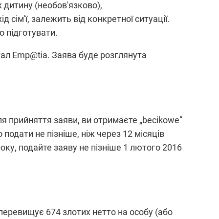
 дитину (необов'язково),
д сім'ї, залежить від конкретної ситуації.
о підготувати.
ртал Emp@tia. Заява буде розглянута
ля прийняття заяви, ви отримаєте „becikowe”
подати не пізніше, ніж через 12 місяців
ку, подайте заяву не пізніше 1 лютого 2016
 перевищує 674 злотих нетто на особу (або