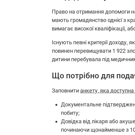
Право на отримання допомоги на
мають громадянство однієї з кр
вимагає високої кваліфікації, а
Існують певні критерії доходу, я
повинен перевищувати 1 922 зло
дитини перебувала під медичним
Що потрібно для подач
Заповнити
анкету, яка доступна 
Документальне підтвердження
побиту;
Довідка від лікаря або акуш
починаючи щонайменше з 10-