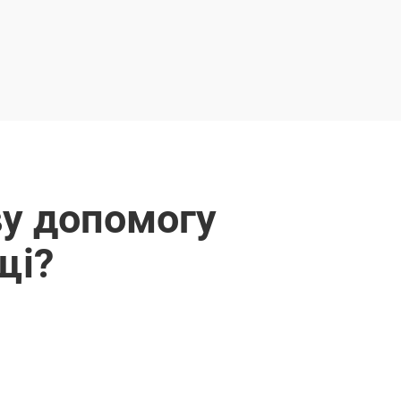
ву допомогу
щі?