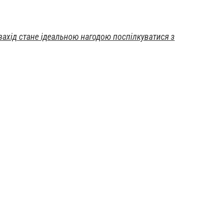
захід стане ідеальною нагодою поспілкуватися з