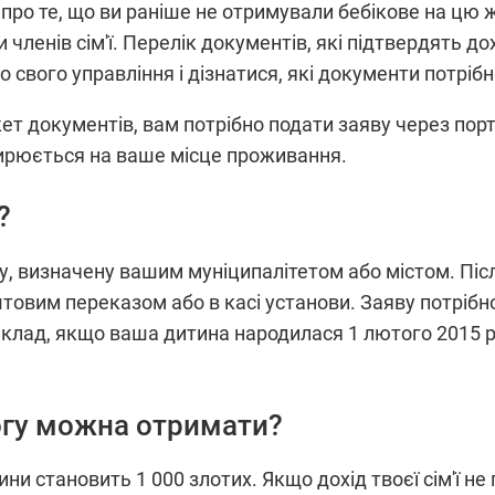
про те, що ви раніше не отримували бебікове на цю ж
членів сім'ї. Перелік документів, які підтвердять дохі
свого управління і дізнатися, які документи потрібн
акет документів, вам потрібно подати заяву через по
ирюється на ваше місце проживання.
?
у, визначену вашим муніципалітетом або містом. Піс
товим переказом або в касі установи. Заяву потрібно 
клад, якщо ваша дитина народилася 1 лютого 2015 ро
огу можна отримати?
и становить 1 000 злотих. Якщо дохід твоєї сім'ї не