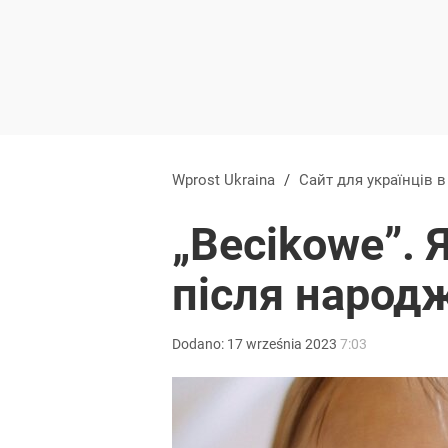
Wprost Ukraina
/
Сайт для українців 
„Becikowe”. 
після народ
Dodano:
17
września
2023
7:03