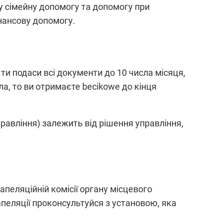
ву сімейну допомогу та допомогу при
нансову допомогу.
ти подаси всі документи до 10 числа місяця,
ла, то ви отримаєте becikowe до кінця
равління) залежить від рішення управління,
пеляційній комісії органу місцевого
апеляції проконсультуйся з установою, яка