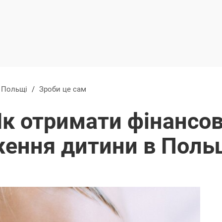
в Польщі
/
Зроби це сам
Як отримати фінансо
ження дитини в Поль