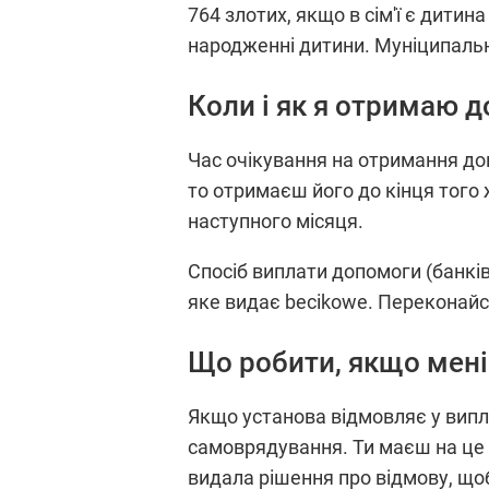
764 злотих, якщо в сім'ї є дити
народженні дитини. Муніципальн
Коли і як я отримаю 
Час очікування на отримання доп
то отримаєш його до кінця того 
наступного місяця.
Спосіб виплати допомоги (банкі
яке видає becikowe. Переконайся
Що робити, якщо мені
Якщо установа відмовляє у випла
самоврядування. Ти маєш на це 1
видала рішення про відмову, щоб