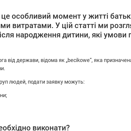
це особливий момент у житті батькі
ми витратами. У цій статті ми розг
сля народження дитини, які умови п
га від держави, відома як „becikowe”, яка призначена
и.
груп людей, подати заявку можуть:
ни;
необхідно виконати?