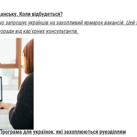
данську. Коли відбудеться?
но запрошує українців на захопливий ярмарок вакансій. Цей 
оради від кар'єрних консультантів.
 Програма для українок, які захоплюються рукоділлям