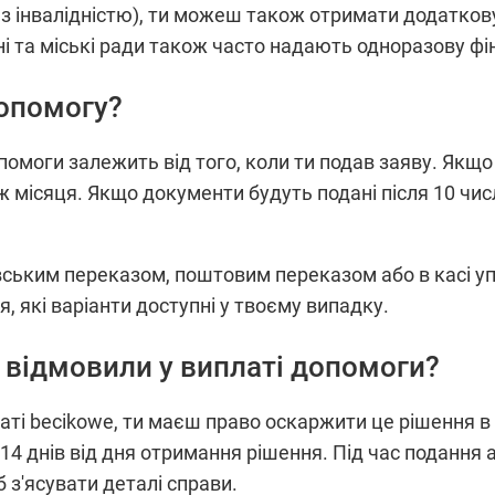
на з інвалідністю), ти можеш також отримати додатко
і та міські ради також часто надають одноразову фі
допомогу?
омоги залежить від того, коли ти подав заяву. Якщо 
ж місяця. Якщо документи будуть подані після 10 чис
вським переказом, поштовим переказом або в касі уп
, які варіанти доступні у твоєму випадку.
 відмовили у виплаті допомоги?
ті becikowe, ти маєш право оскаржити це рішення в а
4 днів від дня отримання рішення. Під час подання 
 з'ясувати деталі справи.