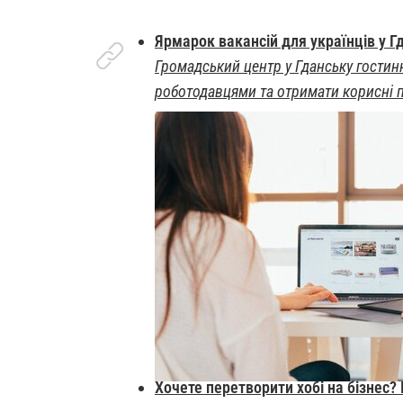
Ярмарок вакансій для українців у Г
Громадський центр у Гданську гостин
роботодавцями та отримати корисні п
Хочете перетворити хобі на бізнес?