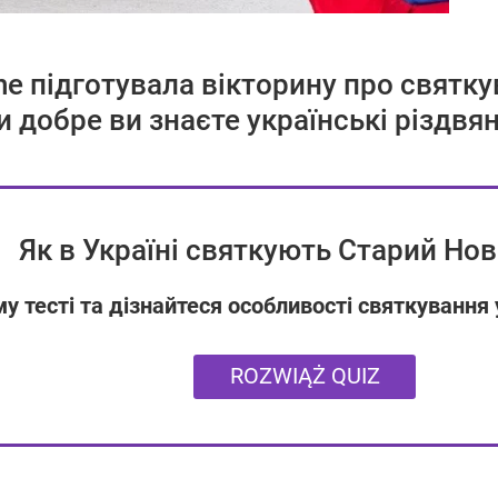
ne підготувала вікторину про святк
и добре ви знаєте українські різдвян
Як в Україні святкують Старий Нов
у тесті та дізнайтеся особливості святкування 
ROZWIĄŻ QUIZ