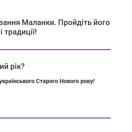
ування Маланки. Пройдіть його
і традиції!
ий рік?
українського Старого Нового року!