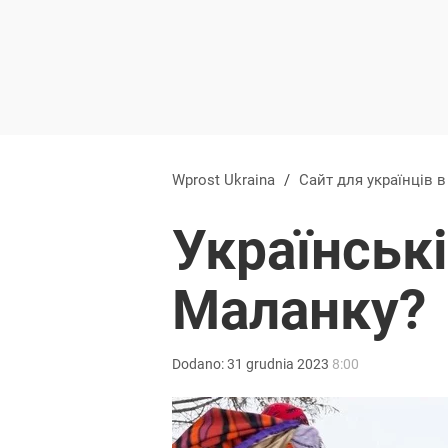
Wprost Ukraina
/
Сайт для українців 
Українські
Маланку?
Dodano:
31
grudnia
2023
8:00