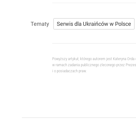
Serwis dla Ukraińców w Polsce
Powyższy artykuł, którego autorem jest Kateryna Orda
w ramach zadania publicznego zleconego przez Prezesa
i o posiadaczach praw.