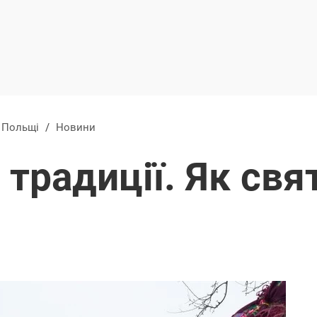
в Польщі
/
Новини
 традиції. Як св