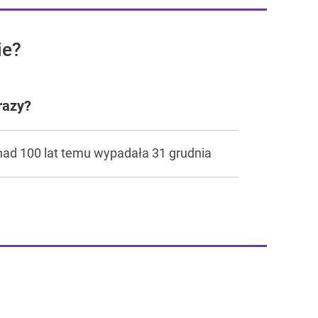
ie?
razy?
onad 100 lat temu wypadała 31 grudnia