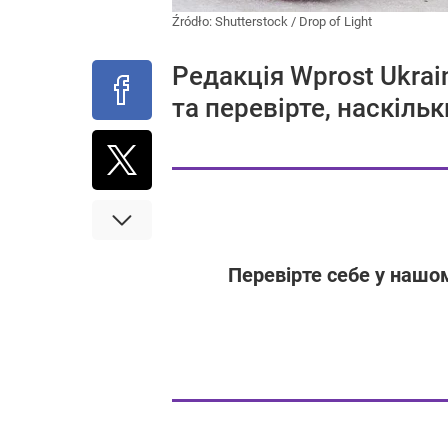
Źródło:
Shutterstock
/
Drop of Light
Редакція Wprost Ukrai
та перевірте, наскільк
Перевірте себе у нашом