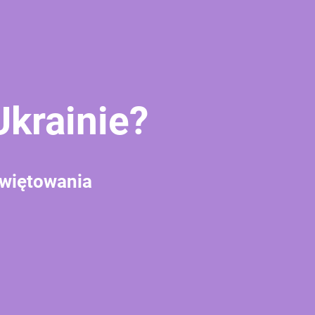
krainie?
świętowania