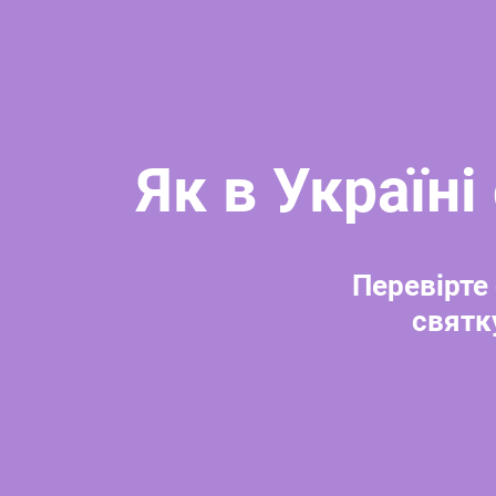
Як в Україн
Перевірте 
святк