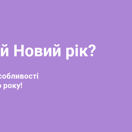
й Новий рік?
особливості
 року!