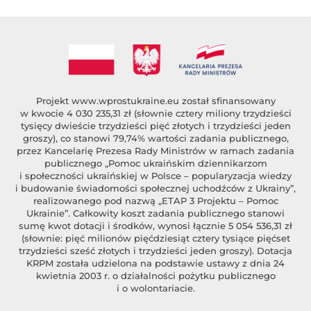
Projekt
www.wprostukraine.eu
został sfinansowany
w kwocie 4 030 235,31 zł (słownie cztery miliony trzydzieści
tysięcy dwieście trzydzieści pięć złotych i trzydzieści jeden
groszy), co stanowi 79,74% wartości zadania publicznego,
przez Kancelarię Prezesa Rady Ministrów w ramach zadania
publicznego „Pomoc ukraińskim dziennikarzom
i społeczności ukraińskiej w Polsce – popularyzacja wiedzy
i budowanie świadomości społecznej uchodźców z Ukrainy”,
realizowanego pod nazwą „ETAP 3 Projektu – Pomoc
Ukrainie”. Całkowity koszt zadania publicznego stanowi
sumę kwot dotacji i środków, wynosi łącznie 5 054 536,31 zł
(słownie: pięć milionów pięćdziesiąt cztery tysiące pięćset
trzydzieści sześć złotych i trzydzieści jeden groszy). Dotacja
KRPM została udzielona na podstawie ustawy z dnia 24
kwietnia 2003 r. o działalności pożytku publicznego
i o wolontariacie.