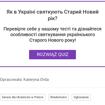
Як в Україні святкують Старий Новий
рік?
Перевірте себе у нашому тесті та дізнайтеся
особливості святкування українського
Старого Нового року!
ROZWIĄŻ QUIZ
Opracowała:
Kateryna Orda
Serwis dla Ukraińców w Polsce
Wiadomości
Ogłoszenia