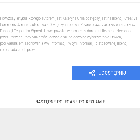
Powyższy artykuł, którego autorem jest Kateryna Orda dostępny jest na licencji Creative
Commons Uznanie autorstwa 4.0 Międzynarodowa. Pewne prawa zastrzeżone na rzecz
Fundacji Tygodnika Wprost. Utwór powstał w ramach zadania publicznego zleconego
przez Prezesa Rady Ministrów. Zezwala się na dowolne wykorzystanie utworu,
pod warunkiem zachowania ww. informacji, w tym informacji o stosowanej licencji
i o posiadaczach praw.
UDOSTĘPNIJ