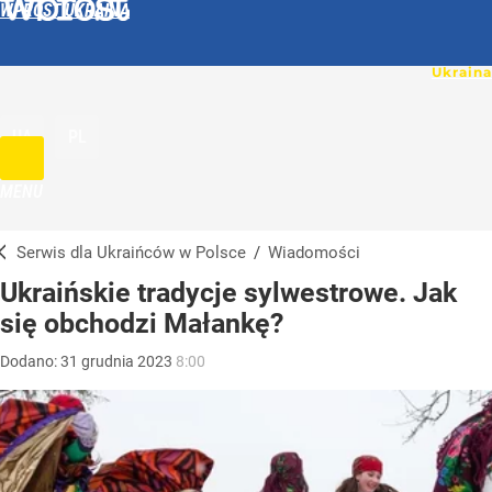
WPROST UKRAINA
UA
PL
MENU
Serwis dla Ukraińców w Polsce
/
Wiadomości
Ukraińskie tradycje sylwestrowe. Jak
się obchodzi Małankę?
Dodano:
31
grudnia
2023
8:00