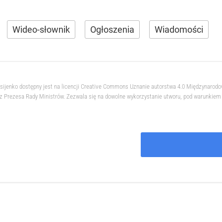
Wideo-słownik
Ogłoszenia
Wiadomości
ksijenko dostępny jest na licencji Creative Commons Uznanie autorstwa 4.0 Międzynarod
 Prezesa Rady Ministrów. Zezwala się na dowolne wykorzystanie utworu, pod warunkiem z