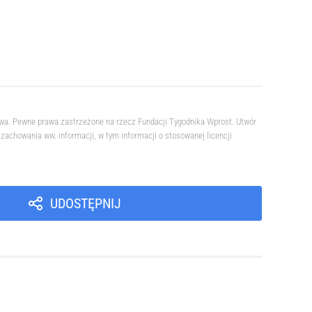
owa. Pewne prawa zastrzeżone na rzecz Fundacji Tygodnika Wprost. Utwór
achowania ww. informacji, w tym informacji o stosowanej licencji
UDOSTĘPNIJ