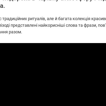
а.
с традиційних ритуалів, але й багата колекція краси
ізоді представлені найкорисніші слова та фрази, пов'
ання разом.