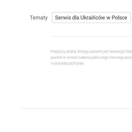
Serwis dla Ukraińców w Polsce
Powyższy artykuł, którego autorem jest Anastazja Ole
powstał w ramach zadania publicznego zleconego przez
i o posiadaczach praw.