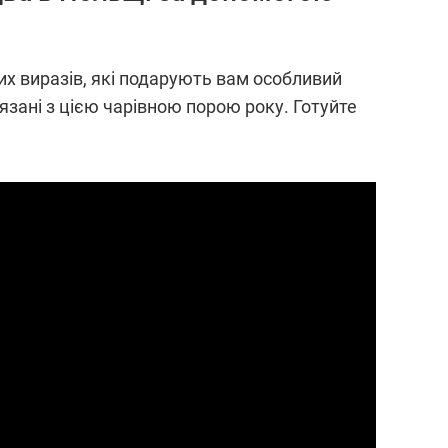
вих виразів, які подарують вам особливий
язані з цією чарівною порою року. Готуйте