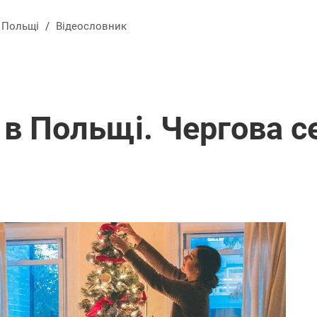
в Польщі
/
Відеословник
 в Польщі. Чергова се