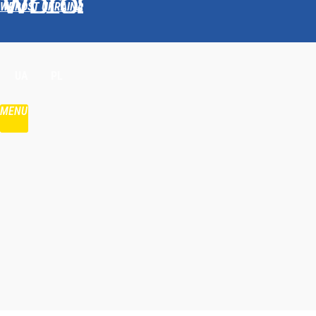
WPROST UKRAINA
Udostępnij
UA
PL
MENU