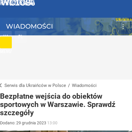
WPROST UKRAINA
WIADOMOŚCI
UA
PL
MENU
Serwis dla Ukraińców w Polsce
/
Wiadomości
Bezpłatne wejścia do obiektów
sportowych w Warszawie. Sprawdź
szczegóły
Dodano:
29
grudnia
2023
13:00