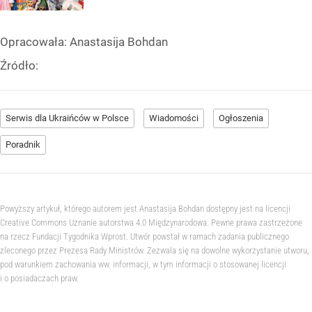
Opracowała:
Anastasija Bohdan
Źródło:
Serwis dla Ukraińców w Polsce
Wiadomości
Ogłoszenia
Poradnik
Powyższy artykuł, którego autorem jest Anastasija Bohdan dostępny jest na licencji
Creative Commons Uznanie autorstwa 4.0 Międzynarodowa. Pewne prawa zastrzeżone
na rzecz Fundacji Tygodnika Wprost. Utwór powstał w ramach zadania publicznego
zleconego przez Prezesa Rady Ministrów. Zezwala się na dowolne wykorzystanie utworu,
pod warunkiem zachowania ww. informacji, w tym informacji o stosowanej licencji
i o posiadaczach praw.