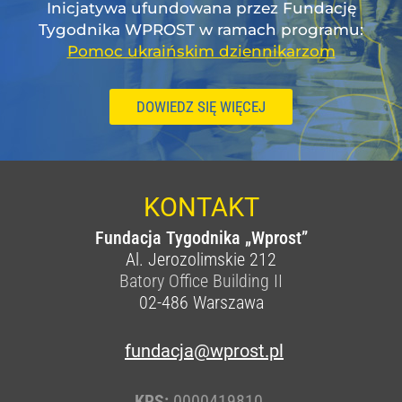
Inicjatywa ufundowana przez Fundację
Tygodnika WPROST w ramach programu:
Pomoc ukraińskim dziennikarzom
DOWIEDZ SIĘ WIĘCEJ
KONTAKT
Fundacja Tygodnika „Wprost”
Al. Jerozolimskie 212
Batory Office Building II
02-486
Warszawa
fundacja@wprost.pl
KRS:
0000419810