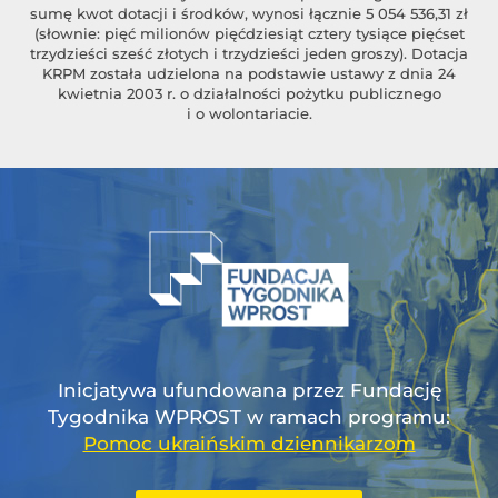
sumę kwot dotacji i środków, wynosi łącznie 5 054 536,31 zł
(słownie: pięć milionów pięćdziesiąt cztery tysiące pięćset
trzydzieści sześć złotych i trzydzieści jeden groszy). Dotacja
KRPM została udzielona na podstawie ustawy z dnia 24
kwietnia 2003 r. o działalności pożytku publicznego
i o wolontariacie.
Inicjatywa ufundowana przez Fundację
Tygodnika WPROST w ramach programu:
Pomoc ukraińskim dziennikarzom