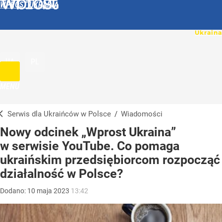
WPROST UKRAINA
UA
PL
MENU
Serwis dla Ukraińców w Polsce
/
Wiadomości
Nowy odcinek „Wprost Ukraina”
w serwisie YouTube. Co pomaga
ukraińskim przedsiębiorcom rozpocząć
działalność w Polsce?
Dodano:
10
maja
2023
13:42