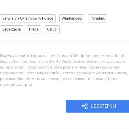
Serwis dla Ukraińców w Polsce
Wiadomości
Poradnik
Legalizacja
Praca
Usługi
Powyższy artykuł, którego autorem jest Anastazja Oleksijenko dostępny jest na licencji
Creative Commons Uznanie autorstwa 4.0 Międzynarodowa. Pewne prawa zastrzeżone
na rzecz Fundacji Tygodnika Wprost. Utwór powstał w ramach zadania publicznego
zleconego przez Prezesa Rady Ministrów. Zezwala się na dowolne wykorzystanie utworu,
pod warunkiem zachowania ww. informacji, w tym informacji o stosowanej licencji
i o posiadaczach praw.
UDOSTĘPNIJ