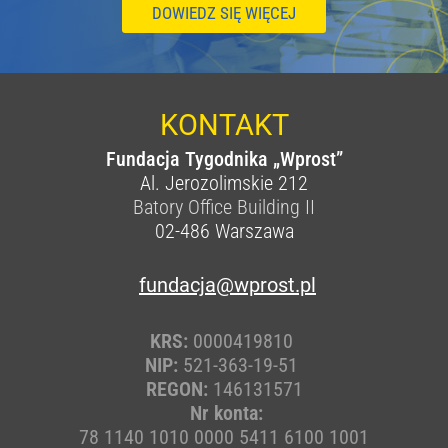
DOWIEDZ SIĘ WIĘCEJ
KONTAKT
Fundacja Tygodnika „Wprost”
Al. Jerozolimskie 212
Batory Office Building II
02-486
Warszawa
fundacja@wprost.pl
KRS:
0000419810
NIP:
521-363-19-51
REGON:
146131571
Nr konta:
78 1140 1010 0000 5411 6100 1001