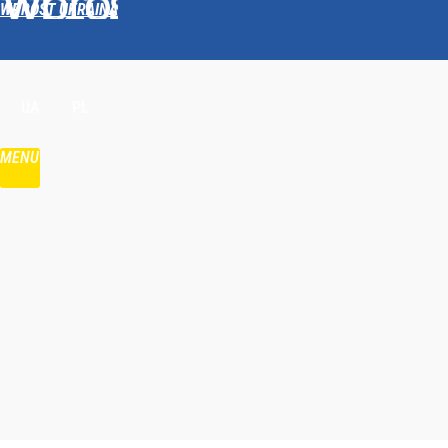
WPROST UKRAINA
Udostępnij
UA
PL
MENU