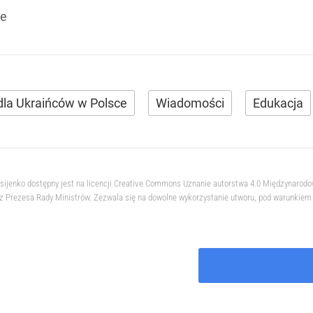
re
dla Ukraińców w Polsce
Wiadomości
Edukacja
ksijenko dostępny jest na licencji Creative Commons Uznanie autorstwa 4.0 Międzynarod
 Prezesa Rady Ministrów. Zezwala się na dowolne wykorzystanie utworu, pod warunkiem z