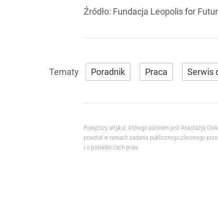
Źródło:
Fundacja Leopolis for Futu
Poradnik
Praca
Serwis 
Powyższy artykuł, którego autorem jest Anastazja Ole
powstał w ramach zadania publicznego zleconego przez
i o posiadaczach praw.