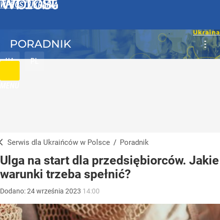
WPROST UKRAINA
PORADNIK
UA
PL
MENU
Serwis dla Ukraińców w Polsce
/
Poradnik
Ulga na start dla przedsiębiorców. Jakie
warunki trzeba spełnić?
Dodano:
24
września
2023
14:00