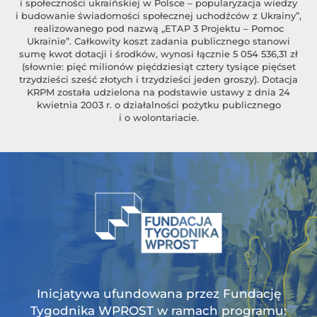
i społeczności ukraińskiej w Polsce – popularyzacja wiedzy
i budowanie świadomości społecznej uchodźców z Ukrainy”,
realizowanego pod nazwą „ETAP 3 Projektu – Pomoc
Ukrainie”. Całkowity koszt zadania publicznego stanowi
sumę kwot dotacji i środków, wynosi łącznie 5 054 536,31 zł
(słownie: pięć milionów pięćdziesiąt cztery tysiące pięćset
trzydzieści sześć złotych i trzydzieści jeden groszy). Dotacja
KRPM została udzielona na podstawie ustawy z dnia 24
kwietnia 2003 r. o działalności pożytku publicznego
i o wolontariacie.
Inicjatywa ufundowana przez Fundację
Tygodnika WPROST w ramach programu: