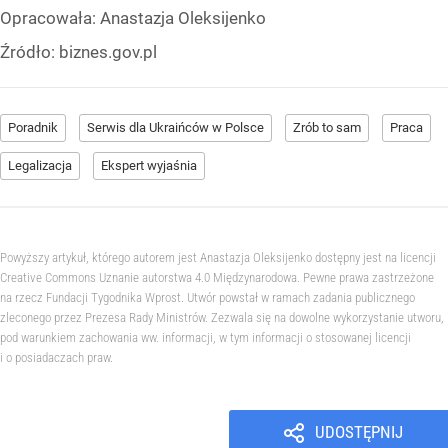
Opracowała:
Anastazja Oleksijenko
Źródło:
biznes.gov.pl
Poradnik
Serwis dla Ukraińców w Polsce
Zrób to sam
Praca
Legalizacja
Ekspert wyjaśnia
Powyższy artykuł, którego autorem jest Anastazja Oleksijenko dostępny jest na licencji
Creative Commons Uznanie autorstwa 4.0 Międzynarodowa. Pewne prawa zastrzeżone
na rzecz Fundacji Tygodnika Wprost. Utwór powstał w ramach zadania publicznego
zleconego przez Prezesa Rady Ministrów. Zezwala się na dowolne wykorzystanie utworu,
pod warunkiem zachowania ww. informacji, w tym informacji o stosowanej licencji
i o posiadaczach praw.
UDOSTĘPNIJ