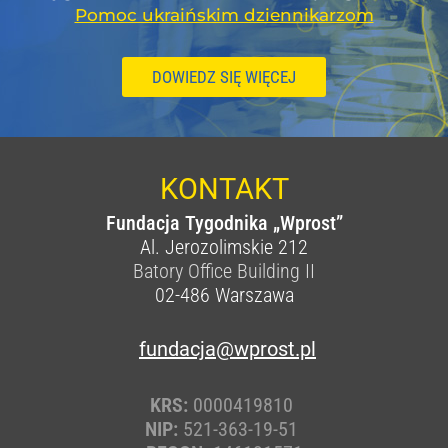
Pomoc ukraińskim dziennikarzom
DOWIEDZ SIĘ WIĘCEJ
KONTAKT
Fundacja Tygodnika „Wprost”
Al. Jerozolimskie 212
Batory Office Building II
02-486
Warszawa
fundacja@wprost.pl
KRS:
0000419810
NIP:
521-363-19-51