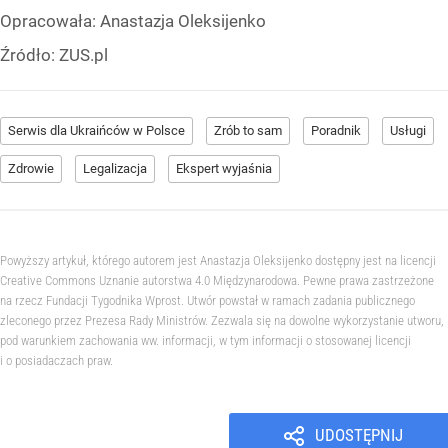
Opracowała:
Anastazja Oleksijenko
Źródło:
ZUS.pl
Serwis dla Ukraińców w Polsce
Zrób to sam
Poradnik
Usługi
Zdrowie
Legalizacja
Ekspert wyjaśnia
Powyższy artykuł, którego autorem jest Anastazja Oleksijenko dostępny jest na licencji
Creative Commons Uznanie autorstwa 4.0 Międzynarodowa. Pewne prawa zastrzeżone
na rzecz Fundacji Tygodnika Wprost. Utwór powstał w ramach zadania publicznego
zleconego przez Prezesa Rady Ministrów. Zezwala się na dowolne wykorzystanie utworu,
pod warunkiem zachowania ww. informacji, w tym informacji o stosowanej licencji
i o posiadaczach praw.
UDOSTĘPNIJ