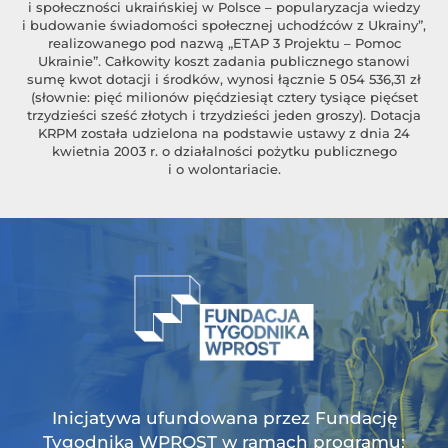
i społeczności ukraińskiej w Polsce – popularyzacja wiedzy
i budowanie świadomości społecznej uchodźców z Ukrainy”,
realizowanego pod nazwą „ETAP 3 Projektu – Pomoc
Ukrainie”. Całkowity koszt zadania publicznego stanowi
sumę kwot dotacji i środków, wynosi łącznie 5 054 536,31 zł
(słownie: pięć milionów pięćdziesiąt cztery tysiące pięćset
trzydzieści sześć złotych i trzydzieści jeden groszy). Dotacja
KRPM została udzielona na podstawie ustawy z dnia 24
kwietnia 2003 r. o działalności pożytku publicznego
i o wolontariacie.
Inicjatywa ufundowana przez Fundację
Tygodnika WPROST w ramach programu: