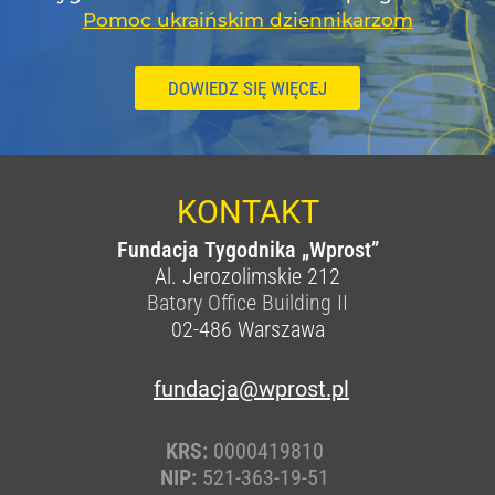
Pomoc ukraińskim dziennikarzom
DOWIEDZ SIĘ WIĘCEJ
KONTAKT
Fundacja Tygodnika „Wprost”
Al. Jerozolimskie 212
Batory Office Building II
02-486
Warszawa
fundacja@wprost.pl
KRS:
0000419810
NIP:
521-363-19-51