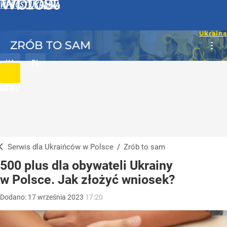
WPROST UKRAINA
ZRÓB TO SAM
UA
PL
MENU
Serwis dla Ukraińców w Polsce
/
Zrób to sam
500 plus dla obywateli Ukrainy
w Polsce. Jak złożyć wniosek?
Dodano:
17
września
2023
17:20