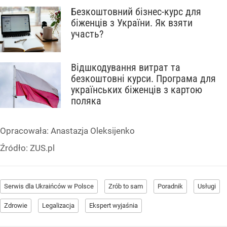
Безкоштовний бізнес-курс для
біженців з України. Як взяти
участь?
Відшкодування витрат та
безкоштовні курси. Програма для
українських біженців з картою
поляка
Opracowała:
Anastazja Oleksijenko
Źródło:
ZUS.pl
Serwis dla Ukraińców w Polsce
Zrób to sam
Poradnik
Usługi
Zdrowie
Legalizacja
Ekspert wyjaśnia