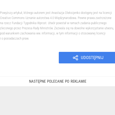
Powyższy artykuł, którego autorem jest Anastazja Oleksijenko dostępny jest na licencji
Creative Commons Uznanie autorstwa 4.0 Międzynarodowa. Pewne prawa zastrzeżone
na rzecz Fundacji Tygodnika Wprost. Utwór powstał w ramach zadania publicznego
zleconego przez Prezesa Rady Ministrów. Zezwala się na dowolne wykorzystanie utworu,
pod warunkiem zachowania ww. informacji, w tym informacji o stosowanej licencji
i o posiadaczach praw.
UDOSTĘPNIJ