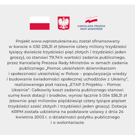
Projekt
www.wprostukraine.eu
został sfinansowany
w kwocie 4 030 235,31 zł (słownie cztery miliony trzydzieści
tysięcy dwieście trzydzieści pięć złotych i trzydzieści jeden
groszy), co stanowi 79,74% wartości zadania publicznego,
przez Kancelarię Prezesa Rady Ministrów w ramach zadania
publicznego „Pomoc ukraińskim dziennikarzom
i społeczności ukraińskiej w Polsce – popularyzacja wiedzy
i budowanie świadomości społecznej uchodźców z Ukrainy”,
realizowanego pod nazwą „ETAP 3 Projektu – Pomoc
Ukrainie”. Całkowity koszt zadania publicznego stanowi
sumę kwot dotacji i środków, wynosi łącznie 5 054 536,31 zł
(słownie: pięć milionów pięćdziesiąt cztery tysiące pięćset
trzydzieści sześć złotych i trzydzieści jeden groszy). Dotacja
KRPM została udzielona na podstawie ustawy z dnia 24
kwietnia 2003 r. o działalności pożytku publicznego
i o wolontariacie.