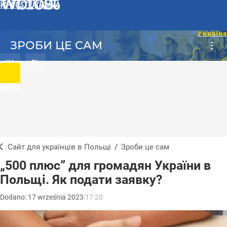
WPROST UKRAINA
ЗРОБИ ЦЕ САМ
UA
PL
MENU
Сайт для українців в Польщі
/
Зроби це сам
„500 плюс” для громадян України в
Польщі. Як подати заявку?
Dodano:
17
września
2023
17:20