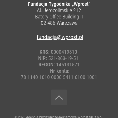
Fundacja Tygodnika „Wprost”
Al. Jerozolimskie 212
Batory Office Building II
02-486
Warszawa
fundacja@wprost.pl
KRS:
0000419810
NIP:
521-363-19-51
REGON:
146131571
Nr konta:
78 1140 1010 0000 5411 6100 1001
© 2026
Agencja Wydawniczo-Reklamowa Wprost Sp. z o.o.
.