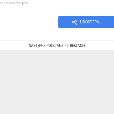
i o posiadaczach praw.
UDOSTĘPNIJ