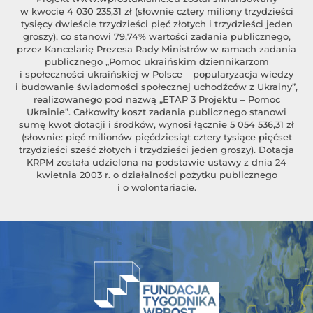
w kwocie 4 030 235,31 zł (słownie cztery miliony trzydzieści
tysięcy dwieście trzydzieści pięć złotych i trzydzieści jeden
groszy), co stanowi 79,74% wartości zadania publicznego,
przez Kancelarię Prezesa Rady Ministrów w ramach zadania
publicznego „Pomoc ukraińskim dziennikarzom
i społeczności ukraińskiej w Polsce – popularyzacja wiedzy
i budowanie świadomości społecznej uchodźców z Ukrainy”,
realizowanego pod nazwą „ETAP 3 Projektu – Pomoc
Ukrainie”. Całkowity koszt zadania publicznego stanowi
sumę kwot dotacji i środków, wynosi łącznie 5 054 536,31 zł
(słownie: pięć milionów pięćdziesiąt cztery tysiące pięćset
trzydzieści sześć złotych i trzydzieści jeden groszy). Dotacja
KRPM została udzielona na podstawie ustawy z dnia 24
kwietnia 2003 r. o działalności pożytku publicznego
i o wolontariacie.