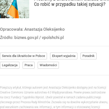
Сo robić w przypadku takiej sytuacji?
Opracowała:
Anastazja Oleksijenko
Źródło:
biznes.gov.pl / vpolshchi.pl
Serwis dla Ukraińców w Polsce
Ekspert wyjaśnia
Poradnik
Legalizacja
Praca
Wiadomości
Powyższy artykuł, którego autorem jest Anastazja Oleksijenko dostępny jest na licencji
Creative Commons Uznanie autorstwa 4.0 Międzynarodowa. Pewne prawa zastrzeżone
na rzecz Fundacji Tygodnika Wprost. Utwór powstał w ramach zadania publicznego
zleconego przez Prezesa Rady Ministrów. Zezwala się na dowolne wykorzystanie utworu,
pod warunkiem zachowania ww. informacji, w tym informacji o stosowanej licencji