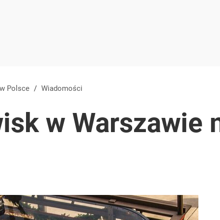
 w Polsce
/
Wiadomości
wisk w Warszawie 
4