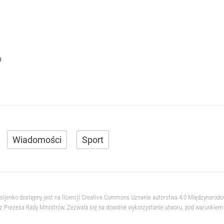
o
Wiadomości
Sport
ksijenko dostępny jest na licencji Creative Commons Uznanie autorstwa 4.0 Międzynarod
 Prezesa Rady Ministrów. Zezwala się na dowolne wykorzystanie utworu, pod warunkiem z