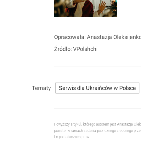
Opracowała:
Anastazja Oleksijenk
Źródło:
VPolshchi
Serwis dla Ukraińców w Polsce
Powyższy artykuł, którego autorem jest Anastazja Ole
powstał w ramach zadania publicznego zleconego przez
i o posiadaczach praw.