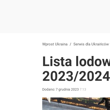
Wprost Ukraina
/
Serwis dla Ukraińców
Lista lodo
2023/202
Dodano:
7
grudnia
2023
7:13