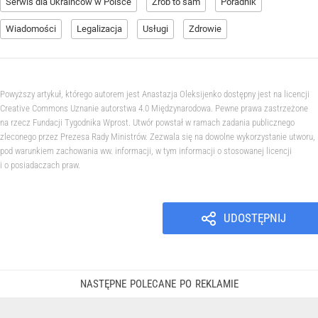
Serwis dla Ukraińców w Polsce
Zrób to sam
Poradnik
Wiadomości
Legalizacja
Usługi
Zdrowie
Powyższy artykuł, którego autorem jest Anastazja Oleksijenko dostępny jest na licencji
Creative Commons Uznanie autorstwa 4.0 Międzynarodowa. Pewne prawa zastrzeżone
na rzecz Fundacji Tygodnika Wprost. Utwór powstał w ramach zadania publicznego
zleconego przez Prezesa Rady Ministrów. Zezwala się na dowolne wykorzystanie utworu,
pod warunkiem zachowania ww. informacji, w tym informacji o stosowanej licencji
i o posiadaczach praw.
UDOSTĘPNIJ