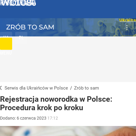
WPROST UKRAINA
ZRÓB TO SAM
UA
PL
MENU
Serwis dla Ukraińców w Polsce
/
Zrób to sam
Rejestracja noworodka w Polsce:
Procedura krok po kroku
Dodano:
6
czerwca
2023
17:12