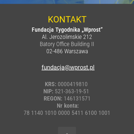
KONTAKT
Fundacja Tygodnika „Wprost”
Al. Jerozolimskie 212
Batory Office Building II
02-486
Warszawa
fundacja@wprost.pl
KRS:
0000419810
NIP:
521-363-19-51
REGON:
146131571
Nr konta:
78 1140 1010 0000 5411 6100 1001