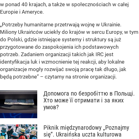
w ponad 40 krajach, a także w społecznościach w całej
Europie i Ameryce.
„Potrzeby humanitarne przetrwają wojnę w Ukrainie.
Miliony Ukraińców uciekły do krajów w sercu Europy, w tym
do Polski, gdzie istniejące systemy i struktury są już
przygotowane do zaspokojenia ich podstawowych
potrzeb. Zadaniem organizacji takich jak IRC jest
identyfikacja luk i wzmocnienie tej reakcji, aby lokalne
organizacje mogły rozwijać swoją pracę tak długo, jak
będą potrzebne” – czytamy na stronie organizacji.
Допомога по безробіттю в Польщі.
Хто може її отримати і за яких
умов?
Piknik międzynarodowy „Poznajmy
się”. Ukraińska uczta kulturowa