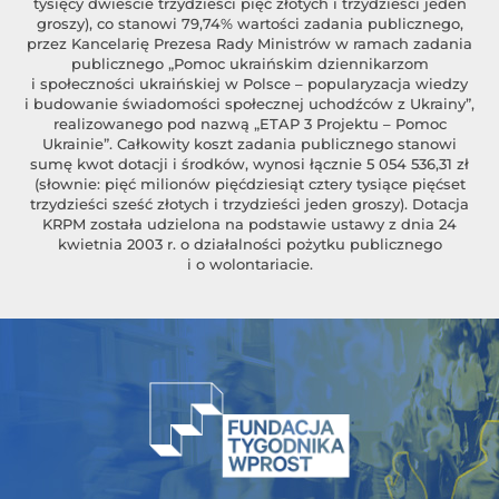
tysięcy dwieście trzydzieści pięć złotych i trzydzieści jeden
groszy), co stanowi 79,74% wartości zadania publicznego,
przez Kancelarię Prezesa Rady Ministrów w ramach zadania
publicznego „Pomoc ukraińskim dziennikarzom
i społeczności ukraińskiej w Polsce – popularyzacja wiedzy
i budowanie świadomości społecznej uchodźców z Ukrainy”,
realizowanego pod nazwą „ETAP 3 Projektu – Pomoc
Ukrainie”. Całkowity koszt zadania publicznego stanowi
sumę kwot dotacji i środków, wynosi łącznie 5 054 536,31 zł
(słownie: pięć milionów pięćdziesiąt cztery tysiące pięćset
trzydzieści sześć złotych i trzydzieści jeden groszy). Dotacja
KRPM została udzielona na podstawie ustawy z dnia 24
kwietnia 2003 r. o działalności pożytku publicznego
i o wolontariacie.