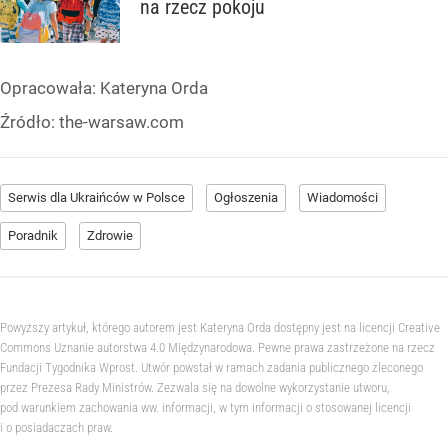
na rzecz pokoju
Opracowała:
Kateryna Orda
Źródło:
the-warsaw.com
Serwis dla Ukraińców w Polsce
Ogłoszenia
Wiadomości
Poradnik
Zdrowie
Powyższy artykuł, którego autorem jest Kateryna Orda dostępny jest na licencji Creative
Commons Uznanie autorstwa 4.0 Międzynarodowa. Pewne prawa zastrzeżone na rzecz
Fundacji Tygodnika Wprost. Utwór powstał w ramach zadania publicznego zleconego
przez Prezesa Rady Ministrów. Zezwala się na dowolne wykorzystanie utworu,
pod warunkiem zachowania ww. informacji, w tym informacji o stosowanej licencji
i o posiadaczach praw.