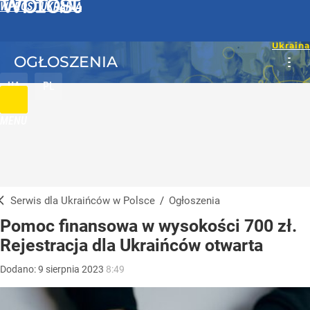
WPROST UKRAINA
OGŁOSZENIA
UA
PL
MENU
Serwis dla Ukraińców w Polsce
/
Ogłoszenia
Pomoc finansowa w wysokości 700 zł.
Rejestracja dla Ukraińców otwarta
Dodano:
9
sierpnia
2023
8:49