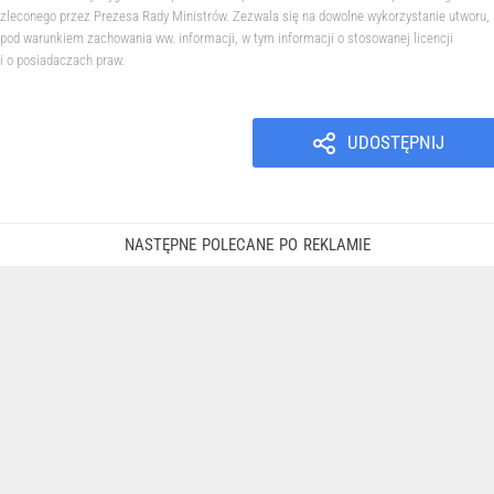
zleconego przez Prezesa Rady Ministrów. Zezwala się na dowolne wykorzystanie utworu,
pod warunkiem zachowania ww. informacji, w tym informacji o stosowanej licencji
i o posiadaczach praw.
UDOSTĘPNIJ