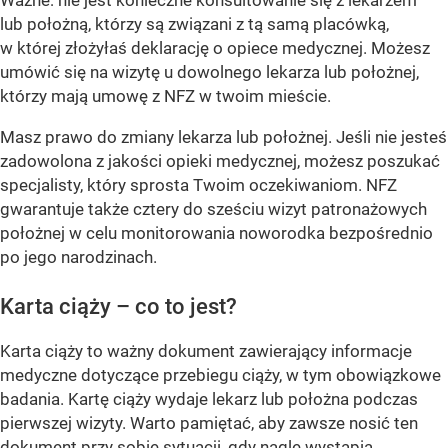
Ważne: nie jest konieczne konsultowanie się z lekarzem
lub położną, którzy są związani z tą samą placówką,
w której złożyłaś deklarację o opiece medycznej. Możesz
umówić się na wizytę u dowolnego lekarza lub położnej,
którzy mają umowę z NFZ w twoim mieście.
Masz prawo do zmiany lekarza lub położnej. Jeśli nie jesteś
zadowolona z jakości opieki medycznej, możesz poszukać
specjalisty, który sprosta Twoim oczekiwaniom. NFZ
gwarantuje także cztery do sześciu wizyt patronażowych
położnej w celu monitorowania noworodka bezpośrednio
po jego narodzinach.
Karta ciąży – co to jest?
Karta ciąży to ważny dokument zawierający informacje
medyczne dotyczące przebiegu ciąży, w tym obowiązkowe
badania. Kartę ciąży wydaje lekarz lub położna podczas
pierwszej wizyty. Warto pamiętać, aby zawsze nosić ten
dokument przy sobie sytuacji, gdy nagle wystąpią