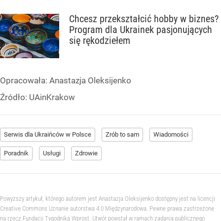
Chcesz przekształcić hobby w biznes?
Program dla Ukrainek pasjonujących
się rękodziełem
Opracowała:
Anastazja Oleksijenko
Źródło:
UAinKrakow
Serwis dla Ukraińców w Polsce
Zrób to sam
Wiadomości
Poradnik
Usługi
Zdrowie
Powyższy artykuł, którego autorem jest Anastazja Oleksijenko dostępny jest na licencji
Creative Commons Uznanie autorstwa 4.0 Międzynarodowa. Pewne prawa zastrzeżone
na rzecz Fundacji Tygodnika Wprost. Utwór powstał w ramach zadania publicznego