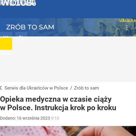
WPROST UKRAINA
ZRÓB TO SAM
UA
PL
MENU
Serwis dla Ukraińców w Polsce
/
Zrób to sam
Opieka medyczna w czasie ciąży
w Polsce. Instrukcja krok po kroku
Dodano:
16
września
2023
9:10