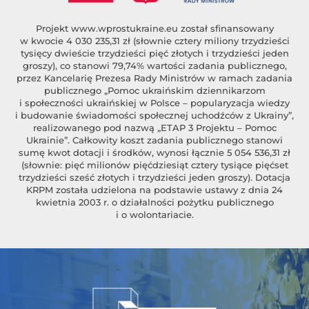
Projekt
www.wprostukraine.eu
został sfinansowany
w kwocie 4 030 235,31 zł (słownie cztery miliony trzydzieści
tysięcy dwieście trzydzieści pięć złotych i trzydzieści jeden
groszy), co stanowi 79,74% wartości zadania publicznego,
przez Kancelarię Prezesa Rady Ministrów w ramach zadania
publicznego „Pomoc ukraińskim dziennikarzom
i społeczności ukraińskiej w Polsce – popularyzacja wiedzy
i budowanie świadomości społecznej uchodźców z Ukrainy”,
realizowanego pod nazwą „ETAP 3 Projektu – Pomoc
Ukrainie”. Całkowity koszt zadania publicznego stanowi
sumę kwot dotacji i środków, wynosi łącznie 5 054 536,31 zł
(słownie: pięć milionów pięćdziesiąt cztery tysiące pięćset
trzydzieści sześć złotych i trzydzieści jeden groszy). Dotacja
KRPM została udzielona na podstawie ustawy z dnia 24
kwietnia 2003 r. o działalności pożytku publicznego
i o wolontariacie.