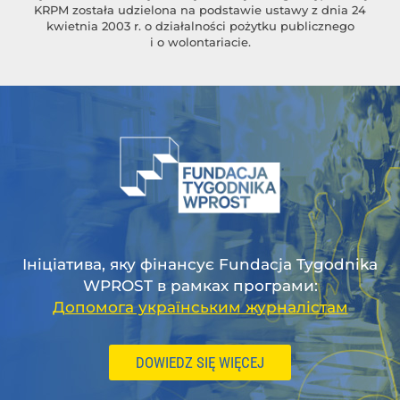
KRPM została udzielona na podstawie ustawy z dnia 24
kwietnia 2003 r. o działalności pożytku publicznego
i o wolontariacie.
Ініціатива, яку фінансує Fundacja Tygodnika
WPROST в рамках програми:
Допомога українським журналістам
DOWIEDZ SIĘ WIĘCEJ