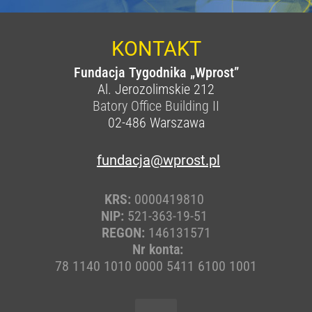
KONTAKT
Fundacja Tygodnika „Wprost”
Al. Jerozolimskie 212
Batory Office Building II
02-486
Warszawa
fundacja@wprost.pl
KRS:
0000419810
NIP:
521-363-19-51
REGON:
146131571
Nr konta:
78 1140 1010 0000 5411 6100 1001