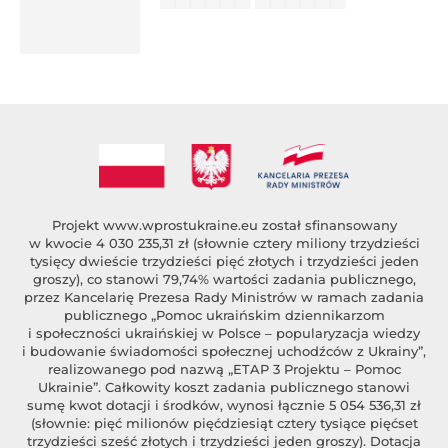
██████ ███
%author_lname
Projekt
www.wprostukraine.eu
został sfinansowany
w kwocie 4 030 235,31 zł (słownie cztery miliony trzydzieści
tysięcy dwieście trzydzieści pięć złotych i trzydzieści jeden
groszy), co stanowi 79,74% wartości zadania publicznego,
przez Kancelarię Prezesa Rady Ministrów w ramach zadania
publicznego „Pomoc ukraińskim dziennikarzom
i społeczności ukraińskiej w Polsce – popularyzacja wiedzy
i budowanie świadomości społecznej uchodźców z Ukrainy”,
realizowanego pod nazwą „ETAP 3 Projektu – Pomoc
Ukrainie”. Całkowity koszt zadania publicznego stanowi
sumę kwot dotacji i środków, wynosi łącznie 5 054 536,31 zł
(słownie: pięć milionów pięćdziesiąt cztery tysiące pięćset
trzydzieści sześć złotych i trzydzieści jeden groszy). Dotacja