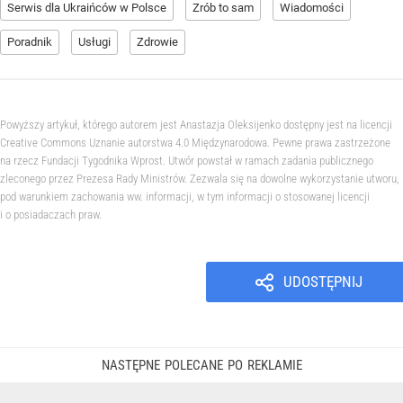
Serwis dla Ukraińców w Polsce
Zrób to sam
Wiadomości
Poradnik
Usługi
Zdrowie
Powyższy artykuł, którego autorem jest Anastazja Oleksijenko dostępny jest na licencji
Creative Commons Uznanie autorstwa 4.0 Międzynarodowa. Pewne prawa zastrzeżone
na rzecz Fundacji Tygodnika Wprost. Utwór powstał w ramach zadania publicznego
zleconego przez Prezesa Rady Ministrów. Zezwala się na dowolne wykorzystanie utworu,
pod warunkiem zachowania ww. informacji, w tym informacji o stosowanej licencji
i o posiadaczach praw.
UDOSTĘPNIJ