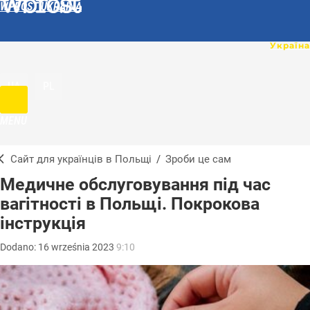
WPROST UKRAINA
UA
PL
MENU
Сайт для українців в Польщі
/
Зроби це сам
Медичне обслуговування під час
вагітності в Польщі. Покрокова
інструкція
Dodano:
16
września
2023
9:10