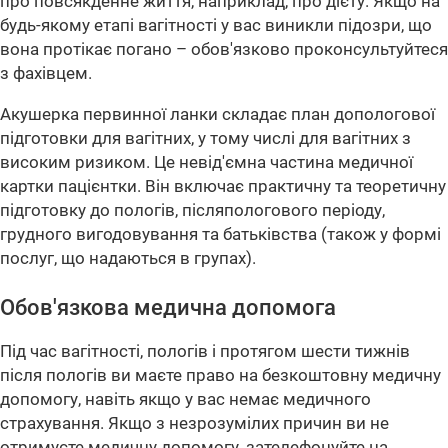
про повсякденне життя, наприклад, про дієту. Якщо на
будь-якому етапі вагітності у вас виникли підозри, що
вона протікає погано – обов'язково проконсультуйтеся
з фахівцем.
Акушерка первинної ланки складає план допологової
підготовки для вагітних, у тому числі для вагітних з
високим ризиком. Це невід'ємна частина медичної
картки пацієнтки. Він включає практичну та теоретичну
підготовку до пологів, післяпологового періоду,
грудного вигодовування та батьківства (також у формі
послуг, що надаються в групах).
Обов'язкова медична допомога
Під час вагітності, пологів і протягом шести тижнів
після пологів ви маєте право на безкоштовну медичну
допомогу, навіть якщо у вас немає медичного
страхування. Якщо з незрозумілих причин ви не
отримуєте медичну допомогу, зателефонуйте на