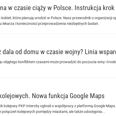
a w czasie ciąży w Polsce. Instrukcja krok
 kobiet, które planują urodzić w Polsce. Nasz przewodnik o organizacji 
u lekarza i konieczności przeprowadzenia niezbędnych badań.
 z dala od domu w czasie wojny? Linia wspa
ju objętego konfliktem czasami może prowadzić do poczucia winy i troski o
 kolejowych. Nowa funkcja Google Maps
ik kolejowy PKP Intercity ogłosił o współpracy z platformą Google Maps. 
e połączeń kolejowych pomiędzy miastami, ale także udostępnia...