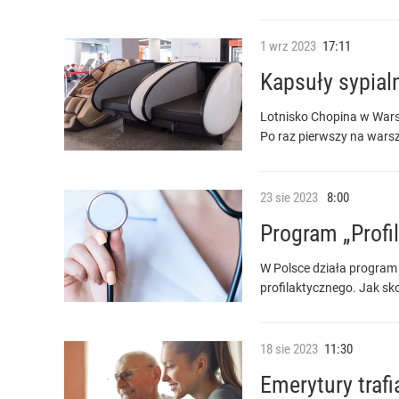
1
wrz
2023
17:11
Kapsuły sypial
Lotnisko Chopina w Wars
Po raz pierwszy na warsz
23
sie
2023
8:00
Program „Profi
W Polsce działa program
profilaktycznego. Jak sko
18
sie
2023
11:30
Emerytury traf