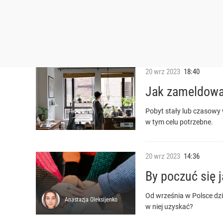
20
wrz
2023
18:40
Jak zameldować
Pobyt stały lub czasowy
w tym celu potrzebne.
20
wrz
2023
14:36
By poczuć się 
Od września w Polsce dz
Anastazja
Oleksijenko
w niej uzyskać?