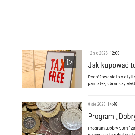
12
sie
2023
12:00
Jak kupować to
Podróżowanie to nie tylk
pamiątek, ubrań czy elekt
8
sie
2023
14:48
Program „Dobry
Program „Dobry Start” z
na wyprawkę szkolną dla 