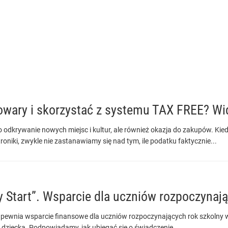
wary i skorzystać z systemu TAX FREE? Wi
o odkrywanie nowych miejsc i kultur, ale również okazja do zakupów. K
roniki, zwykle nie zastanawiamy się nad tym, ile podatku faktycznie...
 Start”. Wsparcie dla uczniów rozpoczynają
apewnia wsparcie finansowe dla uczniów rozpoczynających rok szkolny w
dziecka. Podpowiadamy, jak ubiegać się o świadczenie.