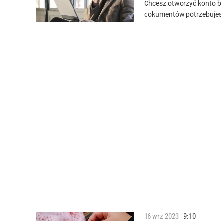
Chcesz otworzyć konto ba
dokumentów potrzebujes
16
wrz
2023
9:10