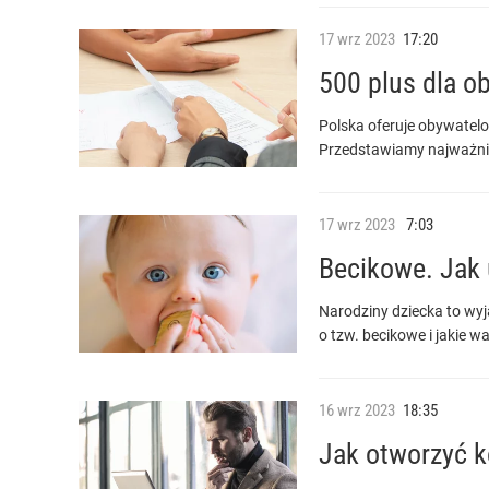
17
wrz
2023
17:20
500 plus dla o
Polska oferuje obywatelo
Przedstawiamy najważnie
17
wrz
2023
7:03
Becikowe. Jak
Narodziny dziecka to wyj
o tzw. becikowe i jakie w
16
wrz
2023
18:35
Jak otworzyć k