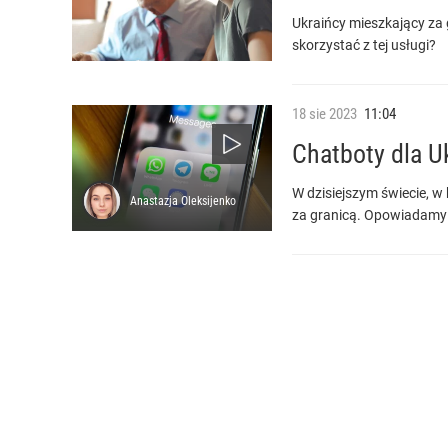
Ukraińcy mieszkający za
skorzystać z tej usługi?
18
sie
2023
11:04
Chatboty dla U
W dzisiejszym świecie, 
Anastazja
Oleksijenko
za granicą. Opowiadamy o