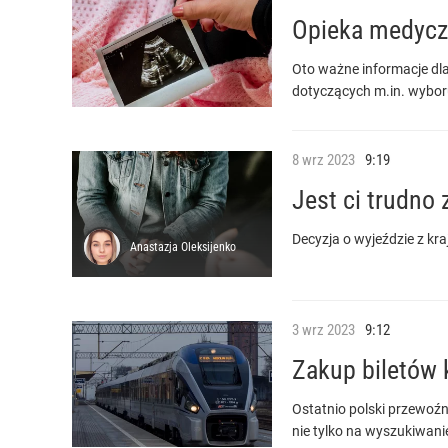
Opieka medyczn
Oto ważne informacje dla
dotyczących m.in. wybor
8
wrz
2023
9:19
Jest ci trudno
Decyzja o wyjeździe z kra
Anastazja
Oleksijenko
3
wrz
2023
9:12
Zakup biletów
Ostatnio polski przewoźn
nie tylko na wyszukiwani