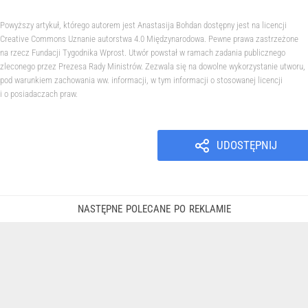
Powyższy artykuł, którego autorem jest Anastasija Bohdan dostępny jest na licencji
Creative Commons Uznanie autorstwa 4.0 Międzynarodowa. Pewne prawa zastrzeżone
na rzecz Fundacji Tygodnika Wprost. Utwór powstał w ramach zadania publicznego
zleconego przez Prezesa Rady Ministrów. Zezwala się na dowolne wykorzystanie utworu,
pod warunkiem zachowania ww. informacji, w tym informacji o stosowanej licencji
i o posiadaczach praw.
UDOSTĘPNIJ