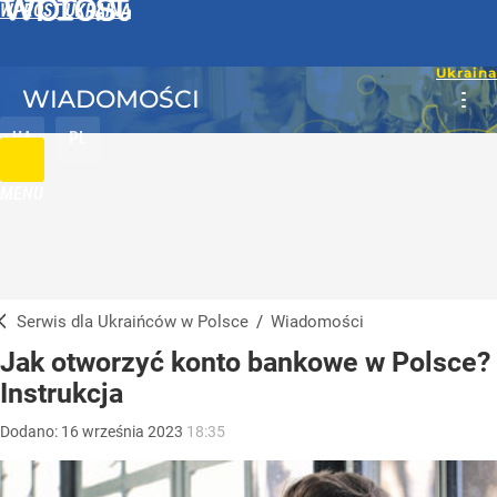
WPROST UKRAINA
WIADOMOŚCI
UA
PL
MENU
Serwis dla Ukraińców w Polsce
/
Wiadomości
Jak otworzyć konto bankowe w Polsce?
Instrukcja
Dodano:
16
września
2023
18:35