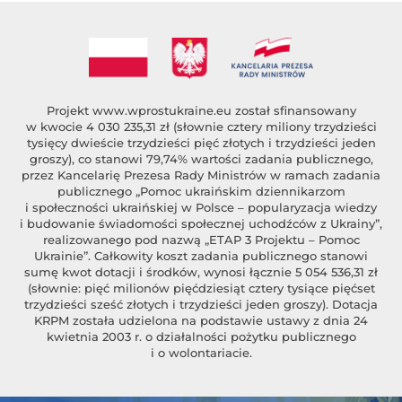
Projekt
www.wprostukraine.eu
został sfinansowany
w kwocie 4 030 235,31 zł (słownie cztery miliony trzydzieści
tysięcy dwieście trzydzieści pięć złotych i trzydzieści jeden
groszy), co stanowi 79,74% wartości zadania publicznego,
przez Kancelarię Prezesa Rady Ministrów w ramach zadania
publicznego „Pomoc ukraińskim dziennikarzom
i społeczności ukraińskiej w Polsce – popularyzacja wiedzy
i budowanie świadomości społecznej uchodźców z Ukrainy”,
realizowanego pod nazwą „ETAP 3 Projektu – Pomoc
Ukrainie”. Całkowity koszt zadania publicznego stanowi
sumę kwot dotacji i środków, wynosi łącznie 5 054 536,31 zł
(słownie: pięć milionów pięćdziesiąt cztery tysiące pięćset
trzydzieści sześć złotych i trzydzieści jeden groszy). Dotacja
KRPM została udzielona na podstawie ustawy z dnia 24
kwietnia 2003 r. o działalności pożytku publicznego
i o wolontariacie.