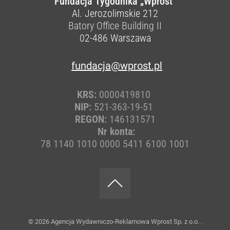
Fundacja Tygodnika „Wprost”
Al. Jerozolimskie 212
Batory Office Building II
02-486
Warszawa
fundacja@wprost.pl
KRS:
0000419810
NIP:
521-363-19-51
REGON:
146131571
Nr konta:
78 1140 1010 0000 5411 6100 1001
© 2026
Agencja Wydawniczo-Reklamowa Wprost Sp. z o.o.
.