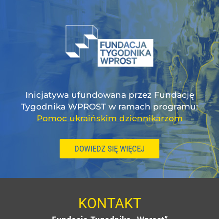
Inicjatywa ufundowana przez Fundację
Tygodnika WPROST w ramach programu:
Pomoc ukraińskim dziennikarzom
DOWIEDZ SIĘ WIĘCEJ
KONTAKT