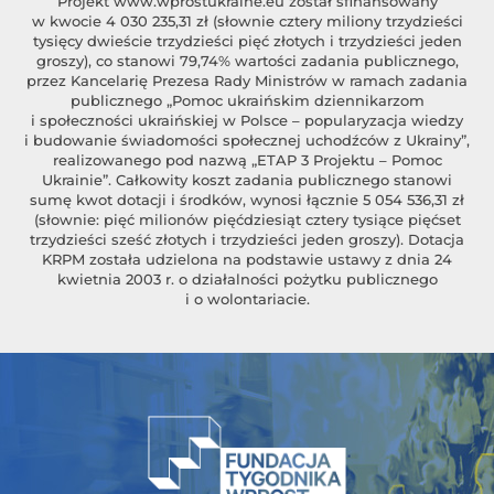
Projekt
www.wprostukraine.eu
został sfinansowany
w kwocie 4 030 235,31 zł (słownie cztery miliony trzydzieści
tysięcy dwieście trzydzieści pięć złotych i trzydzieści jeden
groszy), co stanowi 79,74% wartości zadania publicznego,
przez Kancelarię Prezesa Rady Ministrów w ramach zadania
publicznego „Pomoc ukraińskim dziennikarzom
i społeczności ukraińskiej w Polsce – popularyzacja wiedzy
i budowanie świadomości społecznej uchodźców z Ukrainy”,
realizowanego pod nazwą „ETAP 3 Projektu – Pomoc
Ukrainie”. Całkowity koszt zadania publicznego stanowi
sumę kwot dotacji i środków, wynosi łącznie 5 054 536,31 zł
(słownie: pięć milionów pięćdziesiąt cztery tysiące pięćset
trzydzieści sześć złotych i trzydzieści jeden groszy). Dotacja
KRPM została udzielona na podstawie ustawy z dnia 24
kwietnia 2003 r. o działalności pożytku publicznego
i o wolontariacie.