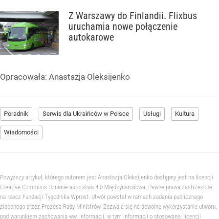
Z Warszawy do Finlandii. Flixbus
uruchamia nowe połączenie
autokarowe
Opracowała:
Anastazja Oleksijenko
Poradnik
Serwis dla Ukraińców w Polsce
Usługi
Kultura
Wiadomości
Powyższy artykuł, którego autorem jest Anastazja Oleksijenko dostępny jest na licencji
Creative Commons Uznanie autorstwa 4.0 Międzynarodowa. Pewne prawa zastrzeżone
na rzecz Fundacji Tygodnika Wprost. Utwór powstał w ramach zadania publicznego
zleconego przez Prezesa Rady Ministrów. Zezwala się na dowolne wykorzystanie utworu,
pod warunkiem zachowania ww. informacji, w tym informacji o stosowanej licencji