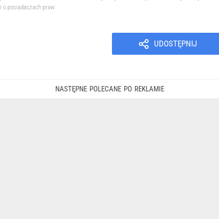
i o posiadaczach praw.
UDOSTĘPNIJ