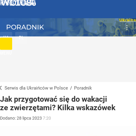
WPROST UKRAINA
PORADNIK
UA
PL
MENU
Serwis dla Ukraińców w Polsce
/
Poradnik
Jak przygotować się do wakacji
ze zwierzętami? Kilka wskazówek
Dodano:
28
lipca
2023
7:20