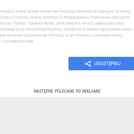
Powyższy artykuł, którego autorem jest Anastazja Oleksijenko dostępny jest na licencji
Creative Commons Uznanie autorstwa 4.0 Międzynarodowa. Pewne prawa zastrzeżone
na rzecz Fundacji Tygodnika Wprost. Utwór powstał w ramach zadania publicznego
zleconego przez Prezesa Rady Ministrów. Zezwala się na dowolne wykorzystanie utworu,
pod warunkiem zachowania ww. informacji, w tym informacji o stosowanej licencji
i o posiadaczach praw.
UDOSTĘPNIJ