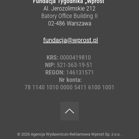
Fundacja Tygodnika „Wprost”
Al. Jerozolimskie 212
Batory Office Building II
02-486
Warszawa
fundacja@wprost.pl
KRS:
0000419810
NIP:
521-363-19-51
REGON:
146131571
Nr konta:
78 1140 1010 0000 5411 6100 1001
© 2026
Agencja Wydawniczo-Reklamowa Wprost Sp. z o.o.
.