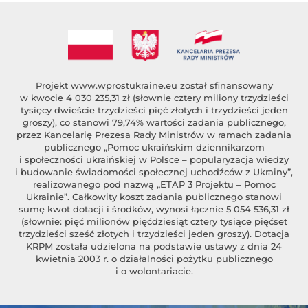
Projekt
www.wprostukraine.eu
został sfinansowany
w kwocie 4 030 235,31 zł (słownie cztery miliony trzydzieści
tysięcy dwieście trzydzieści pięć złotych i trzydzieści jeden
groszy), co stanowi 79,74% wartości zadania publicznego,
przez Kancelarię Prezesa Rady Ministrów w ramach zadania
publicznego „Pomoc ukraińskim dziennikarzom
i społeczności ukraińskiej w Polsce – popularyzacja wiedzy
i budowanie świadomości społecznej uchodźców z Ukrainy”,
realizowanego pod nazwą „ETAP 3 Projektu – Pomoc
Ukrainie”. Całkowity koszt zadania publicznego stanowi
sumę kwot dotacji i środków, wynosi łącznie 5 054 536,31 zł
(słownie: pięć milionów pięćdziesiąt cztery tysiące pięćset
trzydzieści sześć złotych i trzydzieści jeden groszy). Dotacja
KRPM została udzielona na podstawie ustawy z dnia 24
kwietnia 2003 r. o działalności pożytku publicznego
i o wolontariacie.