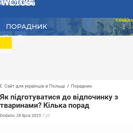
WPROST UKRAINA
ПОРАДНИК
UA
PL
MENU
Сайт для українців в Польщі
/
Порадник
Як підготуватися до відпочинку з
тваринами? Кілька порад
Dodano:
28
lipca
2023
7:20