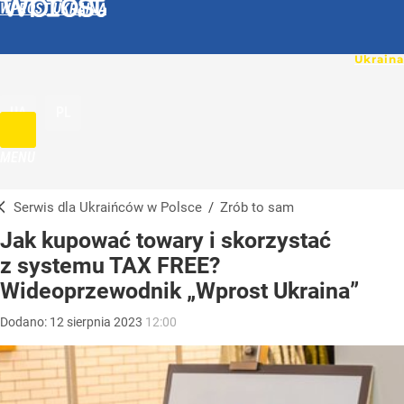
WPROST UKRAINA
UA
PL
MENU
Serwis dla Ukraińców w Polsce
/
Zrób to sam
Jak kupować towary i skorzystać
z systemu TAX FREE?
Wideoprzewodnik „Wprost Ukraina”
Dodano:
12
sierpnia
2023
12:00