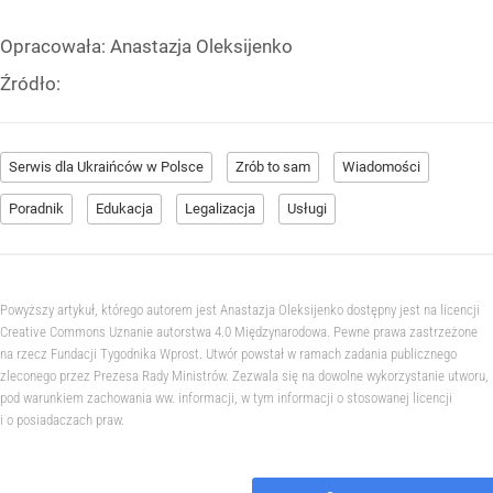
Opracowała:
Anastazja Oleksijenko
Źródło:
Serwis dla Ukraińców w Polsce
Zrób to sam
Wiadomości
Poradnik
Edukacja
Legalizacja
Usługi
Powyższy artykuł, którego autorem jest Anastazja Oleksijenko dostępny jest na licencji
Creative Commons Uznanie autorstwa 4.0 Międzynarodowa. Pewne prawa zastrzeżone
na rzecz Fundacji Tygodnika Wprost. Utwór powstał w ramach zadania publicznego
zleconego przez Prezesa Rady Ministrów. Zezwala się na dowolne wykorzystanie utworu,
pod warunkiem zachowania ww. informacji, w tym informacji o stosowanej licencji
i o posiadaczach praw.