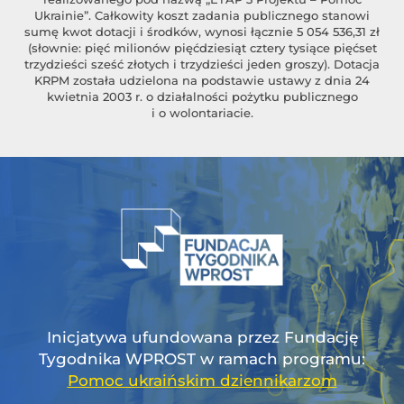
Ukrainie”. Całkowity koszt zadania publicznego stanowi
sumę kwot dotacji i środków, wynosi łącznie 5 054 536,31 zł
(słownie: pięć milionów pięćdziesiąt cztery tysiące pięćset
trzydzieści sześć złotych i trzydzieści jeden groszy). Dotacja
KRPM została udzielona na podstawie ustawy z dnia 24
kwietnia 2003 r. o działalności pożytku publicznego
i o wolontariacie.
Inicjatywa ufundowana przez Fundację
Tygodnika WPROST w ramach programu:
Pomoc ukraińskim dziennikarzom