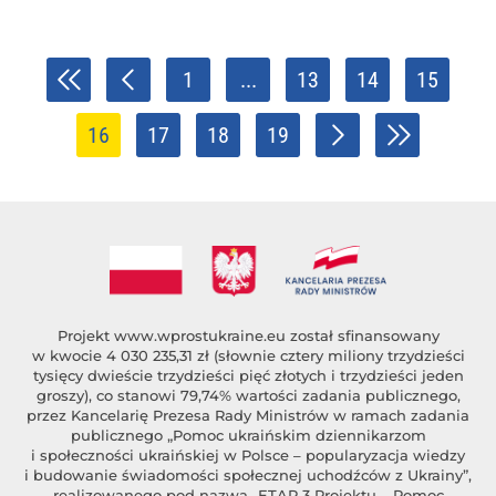
1
...
13
14
15
16
17
18
19
Projekt
www.wprostukraine.eu
został sfinansowany
w kwocie 4 030 235,31 zł (słownie cztery miliony trzydzieści
tysięcy dwieście trzydzieści pięć złotych i trzydzieści jeden
groszy), co stanowi 79,74% wartości zadania publicznego,
przez Kancelarię Prezesa Rady Ministrów w ramach zadania
publicznego „Pomoc ukraińskim dziennikarzom
i społeczności ukraińskiej w Polsce – popularyzacja wiedzy
i budowanie świadomości społecznej uchodźców z Ukrainy”,
realizowanego pod nazwą „ETAP 3 Projektu – Pomoc