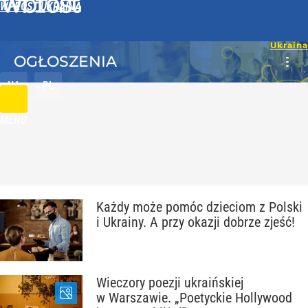
WPROST UKRAINA
OGŁOSZENIA
UA
PL
MENU
Każdy może pomóc dzieciom z Polski
i Ukrainy. A przy okazji dobrze zjeść!
Wieczory poezji ukraińskiej
w Warszawie. „Poetyckie Hollywood