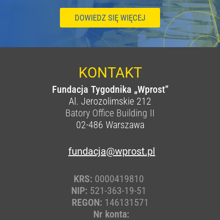
DOWIEDZ SIĘ WIĘCEJ
KONTAKT
Fundacja Tygodnika „Wprost”
Al. Jerozolimskie 212
Batory Office Building II
02-486
Warszawa
fundacja@wprost.pl
KRS:
0000419810
NIP:
521-363-19-51
REGON:
146131571
Nr konta: