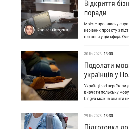
Відкриття біз
поради
Мрієте про власну спра
Anastazja
Oleksijenko
керівник проєкту з підт
питання у цій сфері. Ол
30
lis
2023
13:00
Подолати мовн
українців у П
Українці, які переїхали
вивчати польську мову
Lingva можна знайти н
29
lis
2023
13:30
Підготовка до