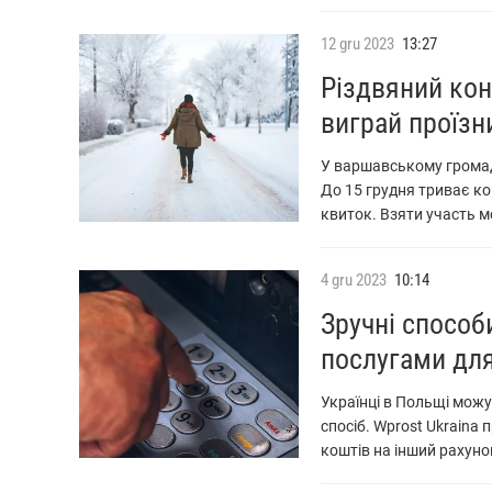
12
gru
2023
13:27
Різдвяний кон
виграй проїзн
У варшавському громад
До 15 грудня триває ко
квиток. Взяти участь м
4
gru
2023
10:14
Зручні способ
послугами для
Українці в Польщі мож
спосіб. Wprost Ukraina
коштів на інший рахуно