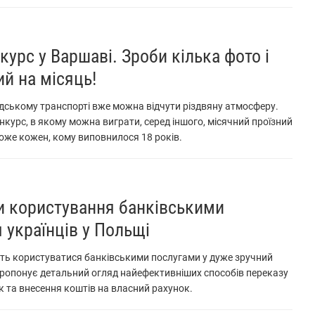
курс у Варшаві. Зроби кілька фото і
ий на місяць!
ському транспорті вже можна відчути різдвяну атмосферу.
нкурс, в якому можна виграти, серед іншого, місячний проїзний
оже кожен, кому виповнилося 18 років.
и користування банківськими
 українців у Польщі
уть користуватися банківськими послугами у дуже зручний
 пропонує детальний огляд найефективніших способів переказу
к та внесення коштів на власний рахунок.