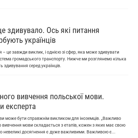
це здивувало. Ось які питання
урбують українців
 – це завжди виклик, і однією зі сфер, яка може здивувати
система громадського транспорту. Нижче ми розглянемо кілька
ть здивування серед українців.
ного вивчення польської мови.
и експерта
ви може бути справжнім викликом для іноземців. „Важливо
 вивчення мови складається з етапів, кожен з яких має свою
сно невеликі досягнення є дуже важливими. Важливою є...