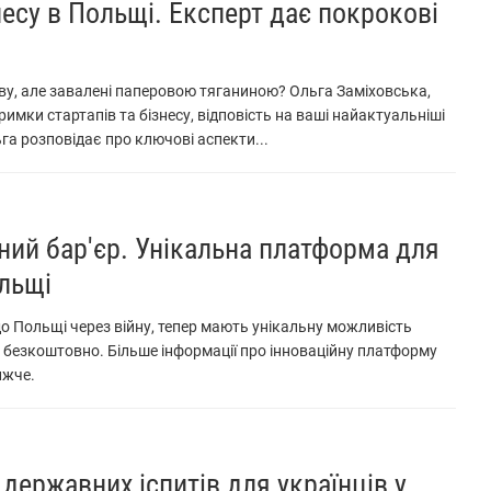
несу в Польщі. Експерт дає покрокові
ву, але завалені паперовою тяганиною? Ольга Заміховська,
римки стартапів та бізнесу, відповість на ваші найактуальніші
ьга розповідає про ключові аспекти...
ий бар'єр. Унікальна платформа для
ольщі
 до Польщі через війну, тепер мають унікальну можливість
 безкоштовно. Більше інформації про інноваційну платформу
ижче.
 державних іспитів для українців у