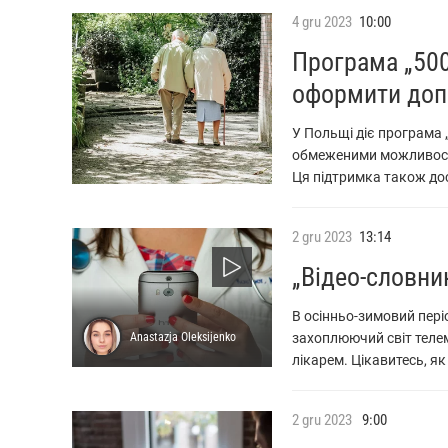
4
gru
2023
10:00
Програма „500
оформити доп
У Польщі діє програма 
обмеженими можливостя
Ця підтримка також дос
2
gru
2023
13:14
„Відео-словни
В осінньо-зимовий пері
Anastazja
Oleksijenko
захоплюючий світ теле
лікарем. Цікавитесь, я
2
gru
2023
9:00