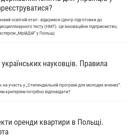
ареєструватися?
овий освітній етап - відкрився Центр підготовки до
сциплінарного тесту (НМТ). Це інноваційне підприємство,
астером „МрійДій” у Польщі.
 українських науковців. Правила
 на участь у „Стипендіальній програмі для молодих вчених”.
им критеріям потрібно відповідати?
кти оренди квартири в Польщі.
рта