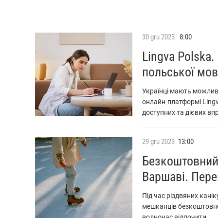
30
gru
2023
8:00
Lingva Polska
польської мов
Українці мають можлив
онлайн-платформі Lingv
доступних та дієвих вп
29
gru
2023
13:00
Безкоштовний 
Варшаві. Пере
Під час різдвяних канік
мешканців безкоштовно
водночас відпочити.