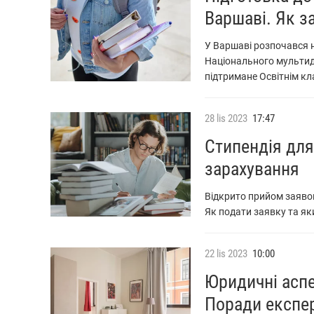
Варшаві. Як з
У Варшаві розпочався н
Національного мультиди
підтримане Освітнім кл
28
lis
2023
17:47
Стипендія для
зарахування
Відкрито прийом заявок
Як подати заявку та як
22
lis
2023
10:00
Юридичні аспе
Поради експе