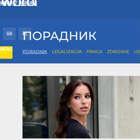
WPROST UKRAINA
ПОРАДНИК
UA
PL
MENU
PORADNIK
LEGALIZACJA
PRACA
ZDROWIE
US