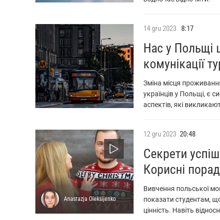
14
gru
2023
8:17
Нас у Польщі 
комунікації т
Зміна місця проживання
українців у Польщі, є 
аспектів, які викликаю
12
gru
2023
20:48
Cекрети успіш
Корисні порад
Вивчення польської мо
Anastazja
Oleksijenko
показати студентам, що
цінність. Навіть відно