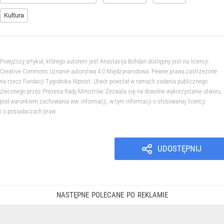
Kultura
Powyższy artykuł, którego autorem jest Anastasija Bohdan dostępny jest na licencji
Creative Commons Uznanie autorstwa 4.0 Międzynarodowa. Pewne prawa zastrzeżone
na rzecz Fundacji Tygodnika Wprost. Utwór powstał w ramach zadania publicznego
zleconego przez Prezesa Rady Ministrów. Zezwala się na dowolne wykorzystanie utworu,
pod warunkiem zachowania ww. informacji, w tym informacji o stosowanej licencji
i o posiadaczach praw.
UDOSTĘPNIJ