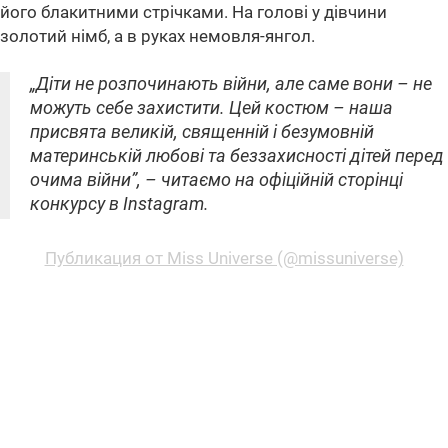
його блакитними стрічками. На голові у дівчини
золотий німб, а в руках немовля-янгол.
„Діти не розпочинають війни, але саме вони – не
можуть себе захистити. Цей костюм – наша
присвята великій, священній і безумовній
материнській любові та беззахисності дітей перед
очима війни”, – читаємо на офіційній сторінці
конкурсу в Instagram.
Публикация от Miss Universe (@missuniverse)