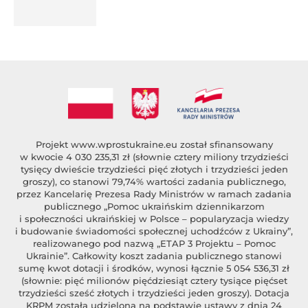
%author_lname
Projekt
www.wprostukraine.eu
został sfinansowany
w kwocie 4 030 235,31 zł (słownie cztery miliony trzydzieści
tysięcy dwieście trzydzieści pięć złotych i trzydzieści jeden
groszy), co stanowi 79,74% wartości zadania publicznego,
przez Kancelarię Prezesa Rady Ministrów w ramach zadania
publicznego „Pomoc ukraińskim dziennikarzom
i społeczności ukraińskiej w Polsce – popularyzacja wiedzy
i budowanie świadomości społecznej uchodźców z Ukrainy”,
realizowanego pod nazwą „ETAP 3 Projektu – Pomoc
Ukrainie”. Całkowity koszt zadania publicznego stanowi
sumę kwot dotacji i środków, wynosi łącznie 5 054 536,31 zł
(słownie: pięć milionów pięćdziesiąt cztery tysiące pięćset
trzydzieści sześć złotych i trzydzieści jeden groszy). Dotacja
KRPM została udzielona na podstawie ustawy z dnia 24