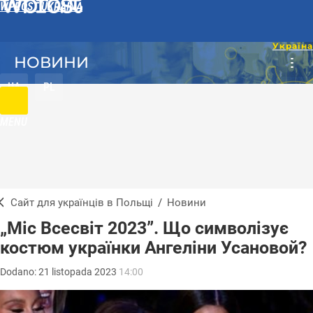
WPROST UKRAINA
НОВИНИ
UA
PL
MENU
Сайт для українців в Польщі
/
Новини
„Міс Всесвіт 2023”. Що символізує
костюм українки Ангеліни Усановой?
Dodano:
21
listopada
2023
14:00