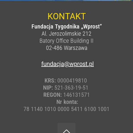
KONTAKT
Fundacja Tygodnika „Wprost”
Al. Jerozolimskie 212
Batory Office Building II
02-486
Warszawa
fundacja@wprost.pl
KRS:
0000419810
NIP:
521-363-19-51
REGON:
146131571
Nr konta:
78 1140 1010 0000 5411 6100 1001