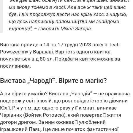
яке дає шанс осягнути сенс, але цей шанс зникає, і
ми знову тонемо в хаосі. Але все ж таки цей шанс
був, і він продовжує вести нас крізь хаос, з надією,
що десь наприкінці паломництва ми знайдемо
відповіді”, – говорить Міхал Загара.
Вистава пройде з 14 по 17 грудн 2023 року в Teatr
Powszechny у Варшаві. Вартість одного квитка
починається від 80 зл. Придбати квиток
можна за
посиланням
.
Вистава „Чародії”. Вірите в магію?
А ви вірите у магію? Вистава „Чародій” — це вражаюча
подорож у світ ілюзій, що розповідає історію дівчини
Юлії. Річ у тім, що одного разу у її кімнаті виникає
Чарівник (Войтек Ротовскі), який повертає її життя
догори дригом. За ним оживає її улюблений
іграшковий Паяц, і це лише початок фантастичної