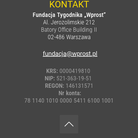
KONTAKT
Fundacja Tygodnika „Wprost”
Al. Jerozolimskie 212
Batory Office Building II
02-486
Warszawa
fundacja@wprost.pl
KRS:
0000419810
NIP:
521-363-19-51
REGON:
146131571
Nr konta:
78 1140 1010 0000 5411 6100 1001