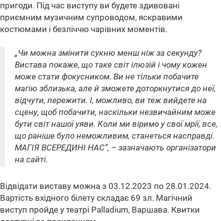
пригоди. Під час виступу ви будете здивовані
приємним музичним супроводом, яскравими
костюмами і безліччю чарівних моментів.
„Чи можна змінити сукню менш ніж за секунду?
Вистава покаже, що таке світ ілюзій і чому кожен
може стати фокусником. Ви не тільки побачите
магію зблизька, але й зможете доторкнутися до неї,
відчути, пережити. І, можливо, ви теж вийдете на
сцену, щоб побачити, наскільки незвичайним може
бути світ нашої уяви. Коли ми віримо у свої мрії, все,
що раніше було неможливим, станеться насправді.
МАГІЯ ВСЕРЕДИНІ НАС”, – зазначають організатори
на сайті.
Відвідати виставу можна з 03.12.2023 по 28.01.2024.
Вартість вхідного білету складає 69 зл. Магічний
виступ пройде у театрі Palladium, Варшава. Квитки