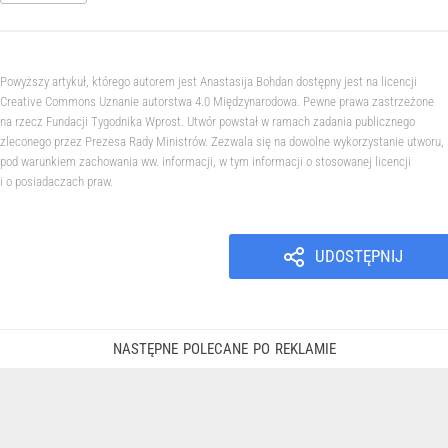
Powyższy artykuł, którego autorem jest Anastasija Bohdan dostępny jest na licencji
Creative Commons Uznanie autorstwa 4.0 Międzynarodowa. Pewne prawa zastrzeżone
na rzecz Fundacji Tygodnika Wprost. Utwór powstał w ramach zadania publicznego
zleconego przez Prezesa Rady Ministrów. Zezwala się na dowolne wykorzystanie utworu,
pod warunkiem zachowania ww. informacji, w tym informacji o stosowanej licencji
i o posiadaczach praw.
UDOSTĘPNIJ