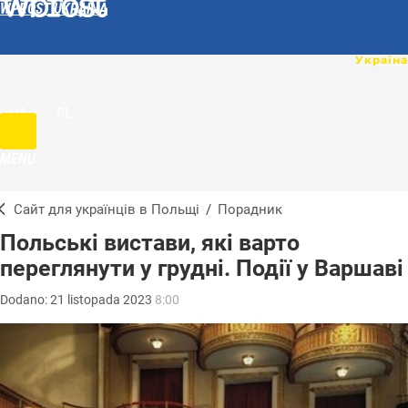
WPROST UKRAINA
UA
PL
MENU
Сайт для українців в Польщі
/
Порадник
Польські вистави, які варто
переглянути у грудні. Події у Варшаві
Dodano:
21
listopada
2023
8:00