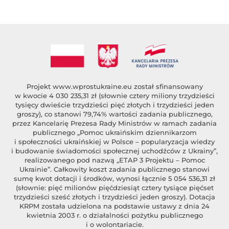
Projekt
www.wprostukraine.eu
został sfinansowany
w kwocie 4 030 235,31 zł (słownie cztery miliony trzydzieści
tysięcy dwieście trzydzieści pięć złotych i trzydzieści jeden
groszy), co stanowi 79,74% wartości zadania publicznego,
przez Kancelarię Prezesa Rady Ministrów w ramach zadania
publicznego „Pomoc ukraińskim dziennikarzom
i społeczności ukraińskiej w Polsce – popularyzacja wiedzy
i budowanie świadomości społecznej uchodźców z Ukrainy”,
realizowanego pod nazwą „ETAP 3 Projektu – Pomoc
Ukrainie”. Całkowity koszt zadania publicznego stanowi
sumę kwot dotacji i środków, wynosi łącznie 5 054 536,31 zł
(słownie: pięć milionów pięćdziesiąt cztery tysiące pięćset
trzydzieści sześć złotych i trzydzieści jeden groszy). Dotacja
KRPM została udzielona na podstawie ustawy z dnia 24
kwietnia 2003 r. o działalności pożytku publicznego
i o wolontariacie.