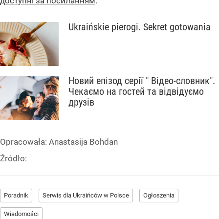
доступні за посиланням
.
Ukraińskie pierogi. Sekret gotowania
Новий епізод серії " Відео-словник".
Чекаємо на гостей та відвідуємо
друзів
Opracowała:
Anastasija Bohdan
Źródło:
Poradnik
Serwis dla Ukraińców w Polsce
Ogłoszenia
Wiadomości