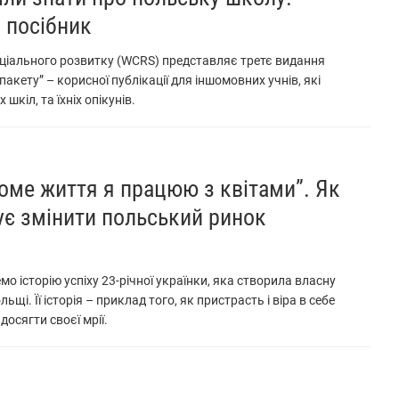
 посібник
ціального розвитку (WCRS) представляє третє видання
акету” – корисної публікації для іншомовних учнів, які
шкіл, та їхніх опікунів.
доме життя я працюю з квітами”. Як
ує змінити польський ринок
емо історію успіху 23-річної українки, яка створила власну
щі. Її історія – приклад того, як пристрасть і віра в себе
осягти своєї мрії.