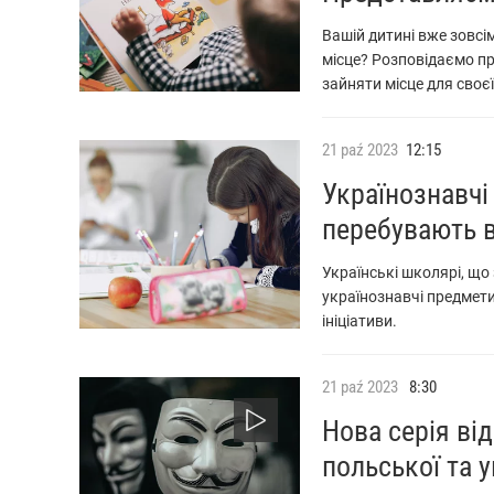
Вашій дитині вже зовсі
місце? Розповідаємо пр
зайняти місце для своєї
21
paź
2023
12:15
Українознавчі
перебувають в
Українські школярі, що
українознавчі предмети
ініціативи.
21
paź
2023
8:30
Нова серія ві
польської та 