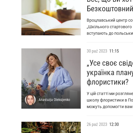
Безкоштовний
Вроцлавський центр со
„Шкільного стартового п
вступають до польських 
30
paź
2023
11:15
„Усе своє сві
українка план
флористики?
У цій статті ми розглян
Anastazja
Oleksijenko
школу флористики в Поль
можуть допомогти вам д
26
paź
2023
12:30