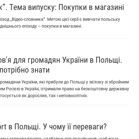
к”. Тема випуску: Покупки в магазині
ізод „Відео-словника”. Метою цієї серії є вивчати польську
днішнього епізоду – покупки в магазині.
в'я для громадян України в Польщі.
 потрібно знати
громадяни України, які прибули до Польщі у зв'язку зі збройним
им Росією в Україні, отримали право на безкоштовну державну
осується як дорослих, так і неповнолітніх.
rt в Польщі. У чому її переваги?
давці запроваджують надбавки для працівників, щоб вони