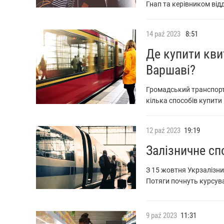
Гнап та керівником від
14
paź
2023
8:51
Де купити кви
Варшаві?
Громадський транспорт
кілька способів купити
12
paź
2023
19:19
Залізничне сп
З 15 жовтня Укрзалізн
Потяги почнуть курсува
9
paź
2023
11:31