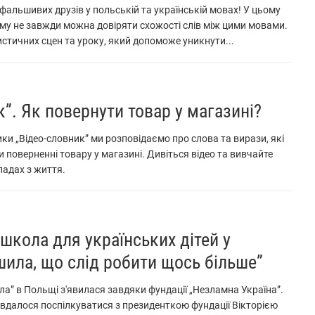
 фальшивих друзів у польській та українській мовах! У цьому
ому не завжди можна довіряти схожості слів між цими мовами.
стичних сцен та уроку, який допоможе уникнути...
к”. Як повернути товар у магазині?
ки „Відео-словник” ми розповідаємо про слова та вирази, які
и поверненні товару у магазині. Дивіться відео та вивчайте
ладах з життя.
 школа для українських дітей у
шила, що слід робити щось більше”
а” в Польщі з'явилася завдяки фундації „Незламна Україна”.
a вдалося поспілкуватися з президенткою фундації Вікторією