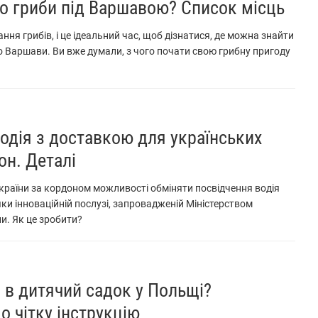
по гриби під Варшавою? Список місць
ння грибів, і це ідеальний час, щоб дізнатися, де можна знайти
ло Варшави. Ви вже думали, з чого почати свою грибну пригоду
одія з доставкою для українських
он. Деталі
раїни за кордоном можливості обміняти посвідчення водія
ки інноваційній послузі, запровадженій Міністерством
ни. Як це зробити?
 в дитячий садок у Польщі?
 чітку інструкцію