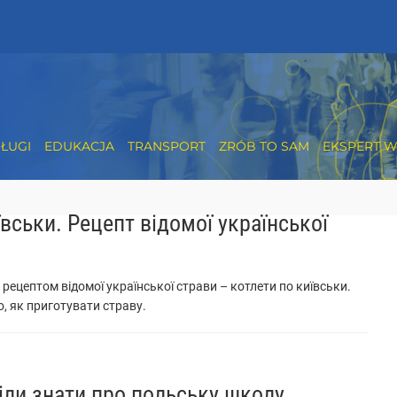
ŁUGI
EDUKACJA
TRANSPORT
ZRÓB TO SAM
EKSPERT W
ївськи. Рецепт відомої української
 рецептом відомої української страви – котлети по київськи.
, як приготувати страву.
тіли знати про польську школу.