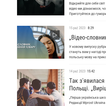
Відкрийте для себе світ
відео ми дізнаємося, ч
Приготуйтеся до гумори
15
paź
2023
8:29
„Відео-словни
У новому випуску рубри
стануть вам у нагоді пр
польську мову на прик
14
paź
2023
15:42
Так з'явилася
Польщі. „Вирі
„Перша українська школ
Редакції Wprost Ukrain