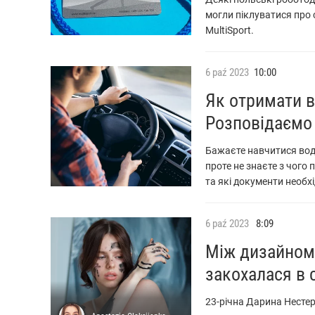
могли піклуватися про 
MultiSport.
6
paź
2023
10:00
Як отримати в
Розповідаємо 
Бажаєте навчитися вод
проте не знаєте з чого
та які документи необхі
6
paź
2023
8:09
Між дизайном 
закохалася в 
23-річна Дарина Нестер