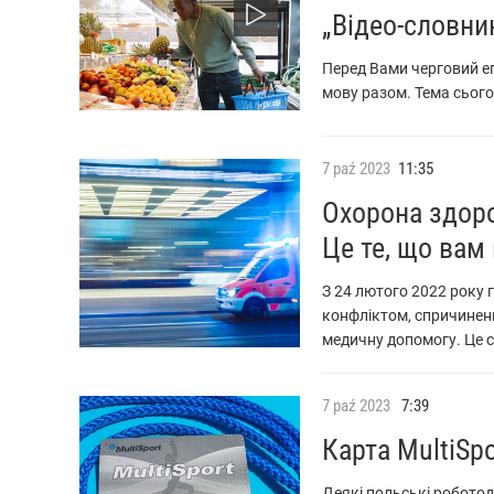
„Відео-словни
Перед Вами черговий еп
мову разом. Тема сього
7
paź
2023
11:35
Охорона здоро
Це те, що вам
З 24 лютого 2022 року 
конфліктом, спричинен
медичну допомогу. Це ст
7
paź
2023
7:39
Карта MultiSpo
Деякі польські робото