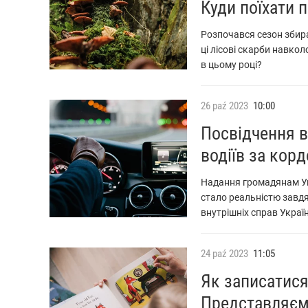
Куди поїхати 
Розпочався сезон збира
ці лісові скарби навко
в цьому році?
26
paź
2023
10:00
Посвідчення в
водіїв за корд
Надання громадянам Ук
стало реальністю завдя
внутрішніх справ Украї
24
paź
2023
11:05
Як записатися
Представляємо