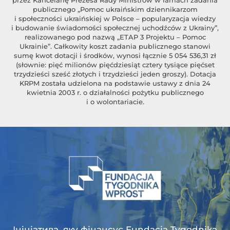
przez Kancelarię Prezesa Rady Ministrów w ramach zadania
publicznego „Pomoc ukraińskim dziennikarzom
i społeczności ukraińskiej w Polsce – popularyzacja wiedzy
i budowanie świadomości społecznej uchodźców z Ukrainy”,
realizowanego pod nazwą „ETAP 3 Projektu – Pomoc
Ukrainie”. Całkowity koszt zadania publicznego stanowi
sumę kwot dotacji i środków, wynosi łącznie 5 054 536,31 zł
(słownie: pięć milionów pięćdziesiąt cztery tysiące pięćset
trzydzieści sześć złotych i trzydzieści jeden groszy). Dotacja
KRPM została udzielona na podstawie ustawy z dnia 24
kwietnia 2003 r. o działalności pożytku publicznego
i o wolontariacie.
Ініціатива, яку фінансує Fundacja Tygodnika