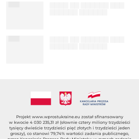
███
▇▇▇▇ ▇▇ ▇▇▇▇▇▇ ▇▇▇
▇▇▇▇▇▇ ▇▇▇▇▇▇
██████ ███
%author_lname
███
▇▇▇▇ ▇▇ ▇▇▇▇▇▇ ▇▇▇
▇▇▇▇▇▇ ▇▇▇▇▇▇
██████ ███
%author_lname
Projekt
www.wprostukraine.eu
został sfinansowany
w kwocie 4 030 235,31 zł (słownie cztery miliony trzydzieści
tysięcy dwieście trzydzieści pięć złotych i trzydzieści jeden
groszy), co stanowi 79,74% wartości zadania publicznego,