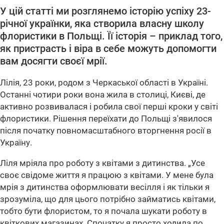
У цій статті ми розглянемо історію успіху 23-
річної українки, яка створила власну школу
флористики в Польщі. Її історія – приклад того,
як пристрасть і віра в себе можуть допомогти
вам досягти своєї мрії.
Лілія, 23 роки, родом з Черкаської області в Україні.
Останні чотири роки вона жила в столиці, Києві, де
активно розвивалася і робила свої перші кроки у світі
флористики. Рішення переїхати до Польщі з'явилося
після початку повномасштабного вторгнення росії в
Україну.
Ліля мріяла про роботу з квітами з дитинства.
„Усе
своє свідоме життя я працюю з квітами. У мене була
мрія з дитинства оформлювати весілля і як тільки я
зрозуміла, що для цього потрібно займатись квітами,
тобто бути флористом, то я почала шукати роботу в
квіткових магазинах. Спочатку я просто ходила по