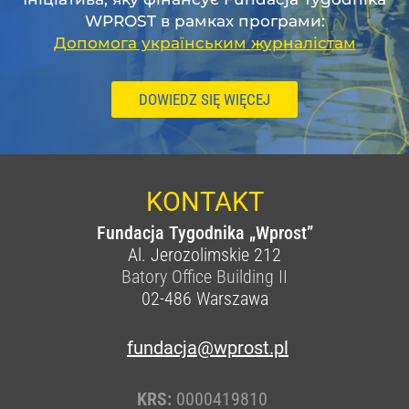
WPROST в рамках програми:
Допомога українським журналістам
DOWIEDZ SIĘ WIĘCEJ
KONTAKT
Fundacja Tygodnika „Wprost”
Al. Jerozolimskie 212
Batory Office Building II
02-486
Warszawa
fundacja@wprost.pl
KRS:
0000419810