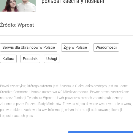
рольові квести у Познані
Źródło:
Wprost
Serwis dla Ukraińców w Polsce
Żyję w Polsce
Wiadomości
Kultura
Poradnik
Usługi
Powyższy artykuł, którego autorem jest Anastazja Oleksijenko dostępny jest na licencji
Creative Commons Uznanie autorstwa 4.0 Międzynarodowa. Pewne prawa zastrzeżone
na rzecz Fundacji Tygodnika Wprost. Utwór powstał w ramach zadania publicznego
zleconego przez Prezesa Rady Ministrów. Zezwala się na dowolne wykorzystanie utworu,
pod warunkiem zachowania ww. informacji, w tym informacji o stosowanej licencji
i o posiadaczach praw.