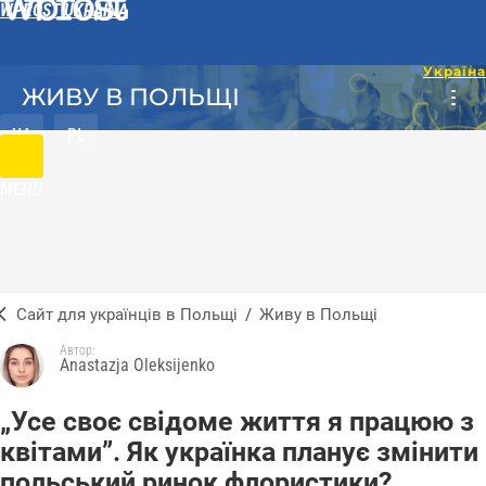
WPROST UKRAINA
ЖИВУ В ПОЛЬЩІ
UA
PL
MENU
Сайт для українців в Польщі
/
Живу в Польщі
Автор:
Anastazja Oleksijenko
„Усе своє свідоме життя я працюю з
квітами”. Як українка планує змінити
польський ринок флористики?