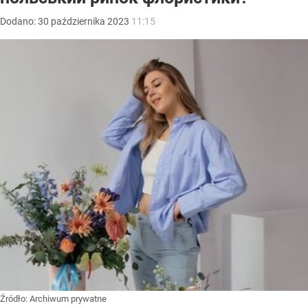
Dodano:
30
października
2023
11:15
Źródło:
Archiwum prywatne