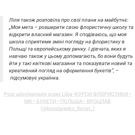
Ліля також розповіла про свої плани на майбутнє:
„Моя мета – розширити свою флористичну школу та
відкрити власний магазин. Я сподіваюсь, що моя
школа сприятиме зміні погляду на флористику в
Польщі та європейському ринку. І дівчата, яких я
навчаю також у цьому допомагають, бо вони будуть
йти у такі квіткові магазини та показувати новий та
креативний погляд на оформлення букетів”, –
підсумовує українка.
Post udostępniony przez Liliia •КУРСИ ФЛОРИСТИКИ •
МК • БУКЕТИ • ПОЛЬЩА • ВРОЦЛАВ
(@bondarenko_florist_)