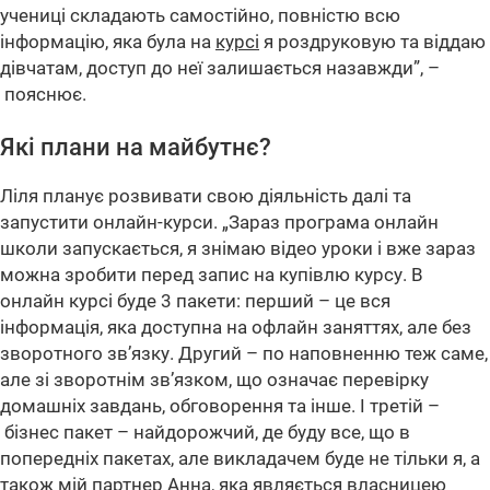
учениці складають самостійно, повністю всю
інформацію, яка була на
курсі
я роздруковую та віддаю
дівчатам, доступ до неї залишається назавжди”, –
пояснює.
Які плани на майбутнє?
Ліля планує розвивати свою діяльність далі та
запустити онлайн-курси. „Зараз програма онлайн
школи запускається, я знімаю відео уроки і вже зараз
можна зробити перед запис на купівлю курсу. В
онлайн курсі буде 3 пакети: перший – це вся
інформація, яка доступна на офлайн заняттях, але без
зворотного зв’язку. Другий – по наповненню теж саме,
але зі зворотнім зв’язком, що означає перевірку
домашніх завдань, обговорення та інше. І третій –
бізнес пакет – найдорожчий, де буду все, що в
попередніх пакетах, але викладачем буде не тільки я, а
також мій партнер Анна, яка являється власницею