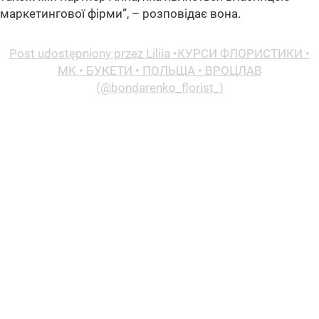
маркетингової фірми”, – розповідає вона.
Post udostępniony przez Liliia •КУРСИ ФЛОРИСТИКИ •
МК • БУКЕТИ • ПОЛЬЩА • ВРОЦЛАВ
(@bondarenko_florist_)