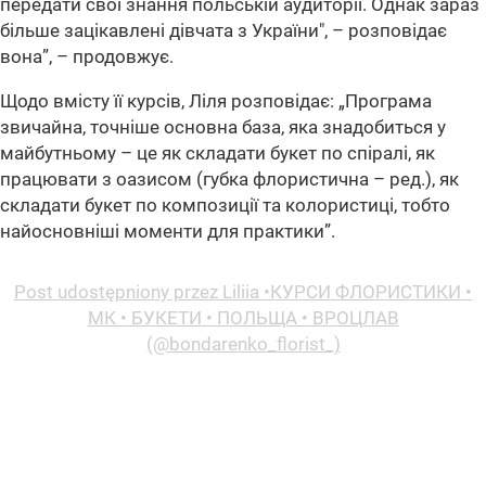
передати свої знання польській аудиторії. Однак зараз
більше зацікавлені дівчата з України", – розповідає
вона”
, – продовжує.
Щодо вмісту її курсів, Ліля розповідає:
„Програма
звичайна, точніше основна база, яка знадобиться у
майбутньому – це як складати букет по спіралі, як
працювати з оазисом (губка флористична – ред.), як
складати букет по композиції та колористиці, тобто
найосновніші моменти для практики”
.
Post udostępniony przez Liliia •КУРСИ ФЛОРИСТИКИ •
МК • БУКЕТИ • ПОЛЬЩА • ВРОЦЛАВ
(@bondarenko_florist_)