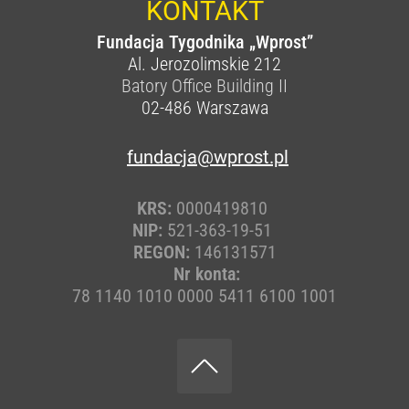
KONTAKT
Fundacja Tygodnika „Wprost”
Al. Jerozolimskie 212
Batory Office Building II
02-486
Warszawa
fundacja@wprost.pl
KRS:
0000419810
NIP:
521-363-19-51
REGON:
146131571
Nr konta:
78 1140 1010 0000 5411 6100 1001