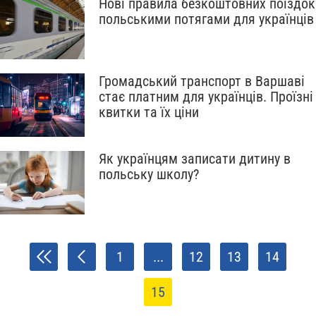
Нові правила безкоштовних поїздок
польськими потягами для українців
Громадський транспорт в Варшаві
стає платним для українців. Проїзні
квитки та їх ціни
Як українцям записати дитину в
польську школу?
1
...
12
13
14
15