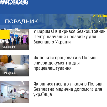
WPROST UKRAINA
ПОРАДНИК
UA
PL
У Варшаві відкрився безкоштовний
Центр навчання і розвитку для
біженців з України
MENU
Oleksijenko
Як почати працювати в Польщі:
список документів для
працевлаштування
Oleksijenko
Як записатись до лікаря в Польщі.
Безплатна медична допомога для
українців