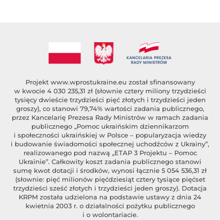
Projekt
www.wprostukraine.eu
został sfinansowany
w kwocie 4 030 235,31 zł (słownie cztery miliony trzydzieści
tysięcy dwieście trzydzieści pięć złotych i trzydzieści jeden
groszy), co stanowi 79,74% wartości zadania publicznego,
przez Kancelarię Prezesa Rady Ministrów w ramach zadania
publicznego „Pomoc ukraińskim dziennikarzom
i społeczności ukraińskiej w Polsce – popularyzacja wiedzy
i budowanie świadomości społecznej uchodźców z Ukrainy”,
realizowanego pod nazwą „ETAP 3 Projektu – Pomoc
Ukrainie”. Całkowity koszt zadania publicznego stanowi
sumę kwot dotacji i środków, wynosi łącznie 5 054 536,31 zł
(słownie: pięć milionów pięćdziesiąt cztery tysiące pięćset
trzydzieści sześć złotych i trzydzieści jeden groszy). Dotacja
KRPM została udzielona na podstawie ustawy z dnia 24
kwietnia 2003 r. o działalności pożytku publicznego
i o wolontariacie.