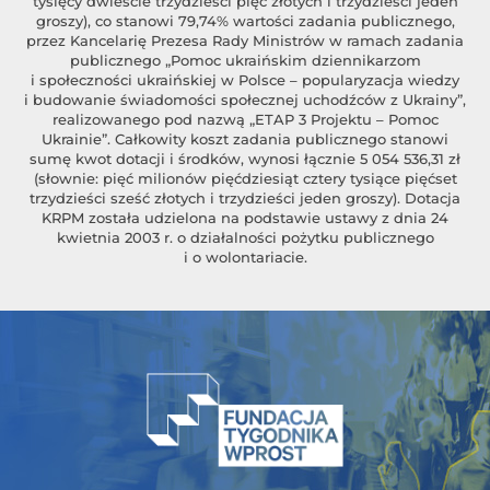
tysięcy dwieście trzydzieści pięć złotych i trzydzieści jeden
groszy), co stanowi 79,74% wartości zadania publicznego,
przez Kancelarię Prezesa Rady Ministrów w ramach zadania
publicznego „Pomoc ukraińskim dziennikarzom
i społeczności ukraińskiej w Polsce – popularyzacja wiedzy
i budowanie świadomości społecznej uchodźców z Ukrainy”,
realizowanego pod nazwą „ETAP 3 Projektu – Pomoc
Ukrainie”. Całkowity koszt zadania publicznego stanowi
sumę kwot dotacji i środków, wynosi łącznie 5 054 536,31 zł
(słownie: pięć milionów pięćdziesiąt cztery tysiące pięćset
trzydzieści sześć złotych i trzydzieści jeden groszy). Dotacja
KRPM została udzielona na podstawie ustawy z dnia 24
kwietnia 2003 r. o działalności pożytku publicznego
i o wolontariacie.