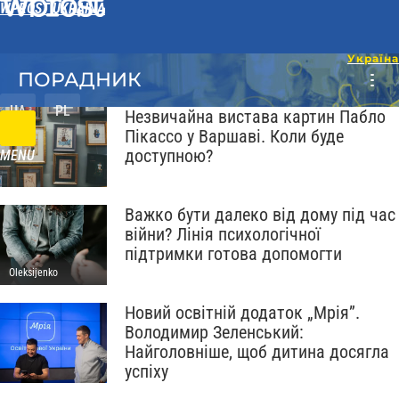
WPROST UKRAINA
ПОРАДНИК
UA
PL
Незвичайна вистава картин Пабло
Пікассо у Варшаві. Коли буде
доступною?
MENU
Важко бути далеко від дому під час
війни? Лінія психологічної
підтримки готова допомогти
Oleksijenko
Новий освітній додаток „Мрія”.
Володимир Зеленський:
Найголовніше, щоб дитина досягла
успіху