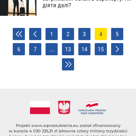
діяти далі?
1
2
3
4
5
6
7
...
13
14
15
Projekt
www.wprostukraine.eu
został sfinansowany
w kwocie 4 030 235,31 zł (słownie cztery miliony trzydzieści