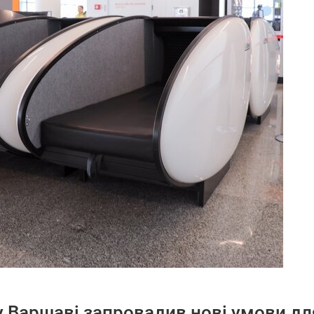
у Варшаві запровадив нові умови дл