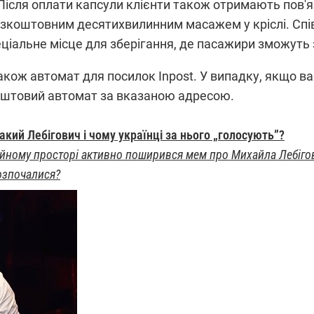
ісля оплати капсули клієнти також отримають пов'язк
зкоштовним десятихвилинним масажем у кріслі. Спів
еціальне місце для зберігання, де пасажири зможуть
кож автомат для посилок Inpost. У випадку, якщо ваш
оштовий автомат за вказаною адресою.
акий Лебігович і чому українці за нього „голосують”?
ному просторі активно поширився мем про Михайла Лебігович
розпочалися?