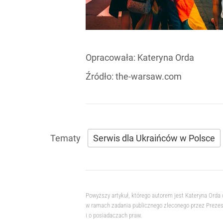
Opracowała:
Kateryna Orda
Źródło:
the-warsaw.com
Serwis dla Ukraińców w Polsce
Powyższy artykuł, którego autorem jest Kateryna Orda
w ramach zadania publicznego zleconego przez Prezesa
i o posiadaczach praw.