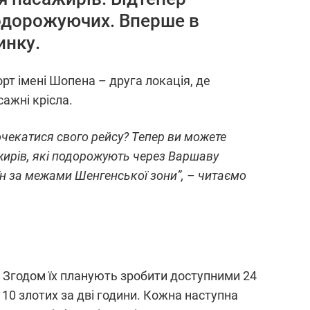
подорожуючих. Вперше в
инку.
рт імені Шопена – друга локація, де
ажні крісла.
очекатися свого рейсу? Тепер ви можете
жирів, які подорожують через Варшаву
аїн за межами Шенгенської зони”, – читаємо
ку. Згодом їх планують зробити доступними 24
 110 злотих за дві години. Кожна наступна