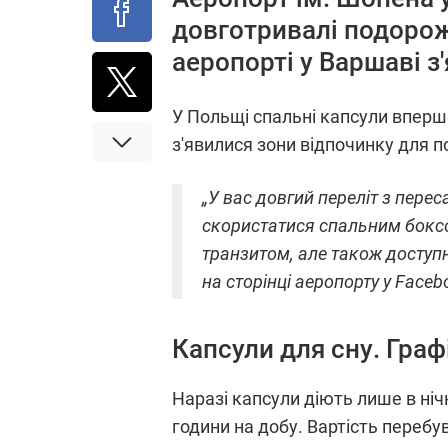
довготривалі подорож
аеропорті у Варшаві з
У Польщі спальні капсули вперш
з'явилися зони відпочинку для 
„У вас довгий переліт з пере
скористатися спальним боксо
транзитом, але також доступн
на сторінці аеропорту у Faceb
Капсули для сну. Граф
Наразі капсули діють лише в нічн
години на добу. Вартість перебув