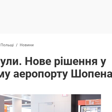
в Польщі
/
Новини
ули. Нове рішення у
у аеропорту Шопен