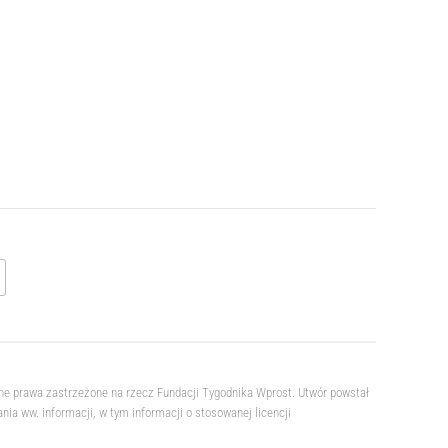
ne prawa zastrzeżone na rzecz Fundacji Tygodnika Wprost. Utwór powstał
a ww. informacji, w tym informacji o stosowanej licencji