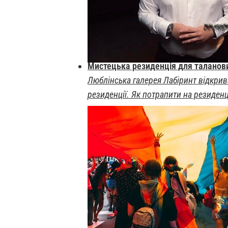
Мистецька резиденція для таланови
Люблінська галерея Лабіринт відкрива
резиденції. Як потрапити на резиден