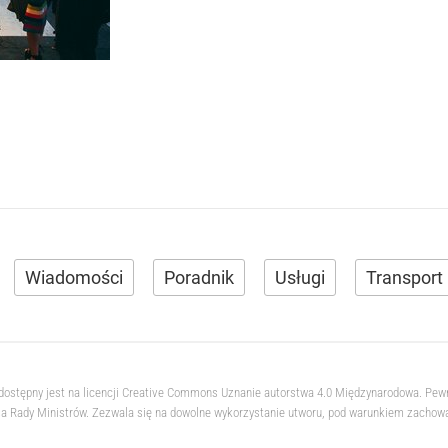
Wiadomości
Poradnik
Usługi
Transport
 dostępny jest na licencji Creative Commons Uznanie autorstwa 4.0 Międzynarodowa. Pew
 Rady Ministrów. Zezwala się na dowolne wykorzystanie utworu, pod warunkiem zachowani