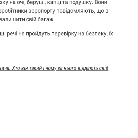
у на очі, беруші, капці та подушку. Вони
робітники аеропорту повідомляють, що в
 залишити свій багаж.
і речі не пройдуть перевірку на безпеку, їх
а. Хто він такий і чому за нього віддають свій