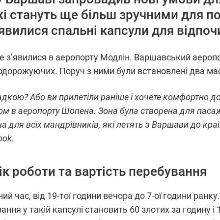
і стануть ще більш зручними для 
'явилися спальні капсули для відпоч
е з’явилися в аеропорту Модлін. Варшавський аеропо
подорожуючих. Поруч з ними були встановлені два мас
садкою? Або ви прилетіли раніше і хочете комфортно д
м в аеропорту Шопена. Зона була створена для паса
а для всіх мандрівників, які летять з Варшави до кр
ook.
ік роботи та вартість перебування
ий час, від 19-тої години вечора до 7-ої години ран
ання у такій капсулі становить 60 злотих за годину і