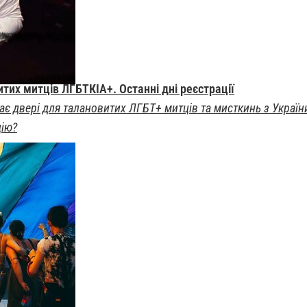
тих митців ЛГБТКІА+. Останні дні реєстрації
є двері для талановитих ЛГБТ+ митців та мисткинь з України
цію?