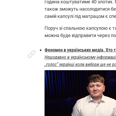
година коштуватиме 40 злотих. П
також зможуть насолодитися бе
самій капсулі під матрацом є сп
Поруч зі спальною капсулою є та
можна буде відправити через п
Феномен в українських медіа. Хто т
Нещодавно в українському інформацій
„голос” українці коли вибори ще не 