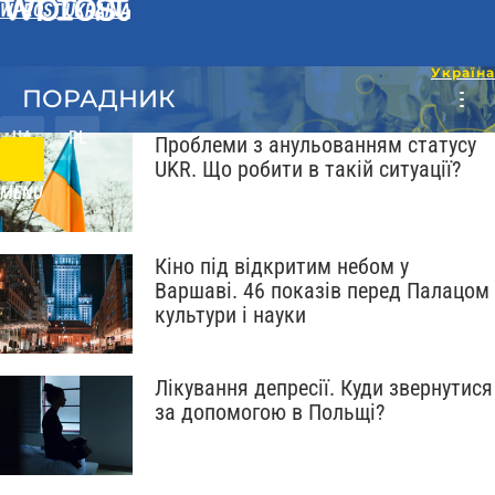
WPROST UKRAINA
ПОРАДНИК
UA
PL
Проблеми з анульованням статусу
UKR. Що робити в такій ситуації?
MENU
Кіно під відкритим небом у
Варшаві. 46 показів перед Палацом
культури і науки
Лікування депресії. Куди звернутися
за допомогою в Польщі?