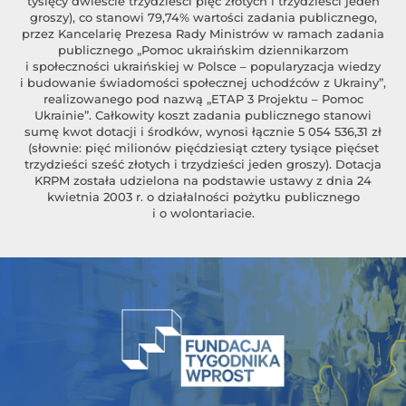
tysięcy dwieście trzydzieści pięć złotych i trzydzieści jeden
groszy), co stanowi 79,74% wartości zadania publicznego,
przez Kancelarię Prezesa Rady Ministrów w ramach zadania
publicznego „Pomoc ukraińskim dziennikarzom
i społeczności ukraińskiej w Polsce – popularyzacja wiedzy
i budowanie świadomości społecznej uchodźców z Ukrainy”,
realizowanego pod nazwą „ETAP 3 Projektu – Pomoc
Ukrainie”. Całkowity koszt zadania publicznego stanowi
sumę kwot dotacji i środków, wynosi łącznie 5 054 536,31 zł
(słownie: pięć milionów pięćdziesiąt cztery tysiące pięćset
trzydzieści sześć złotych i trzydzieści jeden groszy). Dotacja
KRPM została udzielona na podstawie ustawy z dnia 24
kwietnia 2003 r. o działalności pożytku publicznego
i o wolontariacie.