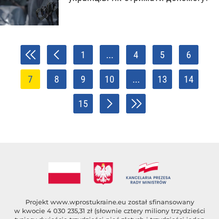
1
...
4
5
6
7
8
9
10
...
13
14
15
Projekt
www.wprostukraine.eu
został sfinansowany
w kwocie 4 030 235,31 zł (słownie cztery miliony trzydzieści