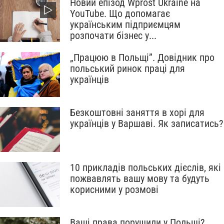
Новий епізод Wprost Ukraine на
YouTube. Що допомагає
українським підприємцям
розпочати бізнес у...
„Працюю в Польщі”. Довідник про
польський ринок праці для
українців
Безкоштовні заняття в хорі для
українців у Варшаві. Як записатись?
10 прикладів польських дієслів, які
пожвавлять вашу мову та будуть
корисними у розмові
Ваші права порушили у Польщі?