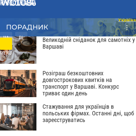
WPROST UKRAINA
ПОРАДНИК
UA
PL
Великодній сніданок для самотніх у
Варшаві
MENU
Розіграш безкоштовних
довгострокових квитків на
транспорт у Варшаві. Конкурс
триває один день
Стажування для українців в
польських фірмах. Останні дні, щоб
зареєструватись