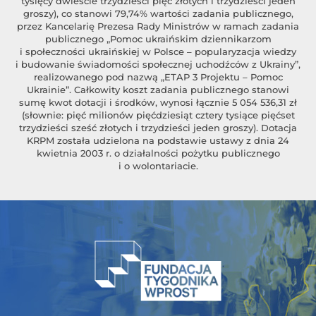
tysięcy dwieście trzydzieści pięć złotych i trzydzieści jeden
groszy), co stanowi 79,74% wartości zadania publicznego,
przez Kancelarię Prezesa Rady Ministrów w ramach zadania
publicznego „Pomoc ukraińskim dziennikarzom
i społeczności ukraińskiej w Polsce – popularyzacja wiedzy
i budowanie świadomości społecznej uchodźców z Ukrainy”,
realizowanego pod nazwą „ETAP 3 Projektu – Pomoc
Ukrainie”. Całkowity koszt zadania publicznego stanowi
sumę kwot dotacji i środków, wynosi łącznie 5 054 536,31 zł
(słownie: pięć milionów pięćdziesiąt cztery tysiące pięćset
trzydzieści sześć złotych i trzydzieści jeden groszy). Dotacja
KRPM została udzielona na podstawie ustawy z dnia 24
kwietnia 2003 r. o działalności pożytku publicznego
i o wolontariacie.