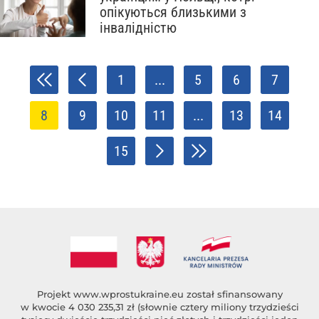
опікуються близькими з
інвалідністю
1
...
5
6
7
8
9
10
11
...
13
14
15
Projekt
www.wprostukraine.eu
został sfinansowany
w kwocie 4 030 235,31 zł (słownie cztery miliony trzydzieści