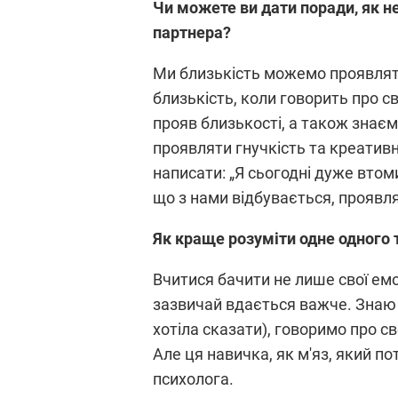
Чи можете ви дати поради, як не 
партнера?
Ми близькість можемо проявляти 
близькість, коли говорить про с
прояв близькості, а також знає
проявляти гнучкість та креативн
написати: „Я сьогодні дуже втом
що з нами відбувається, проявляє
Як краще розуміти одне одного 
Вчитися бачити не лише свої емоц
зазвичай вдається важче. Знаю 
хотіла сказати), говоримо про с
Але ця навичка, як м'яз, який п
психолога.