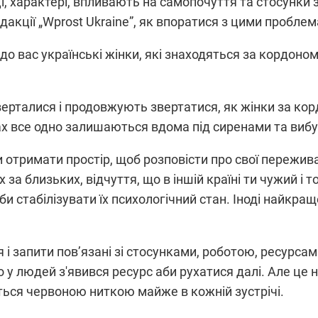
ці, характері, впливають на самопочуття та стосунки 
акції „Wprost Ukraine”, як впоратися з цими пробле
о вас українські жінки, які знаходяться за кордон
верталися і продовжують звертатися, як жінки за корд
трах все одно залишаються вдома під сиренами та виб
отримати простір, щоб розповісти про свої пережива
 за близьких, відчуття, що в іншій країні ти чужий і 
и стабілізувати їх психологічний стан. Іноді найкра
 і запити пов’язані зі стосунками, роботою, ресурсам
 у людей з'явився ресурс аби рухатися далі. Але це н
ься червоною ниткою майже в кожній зустрічі.