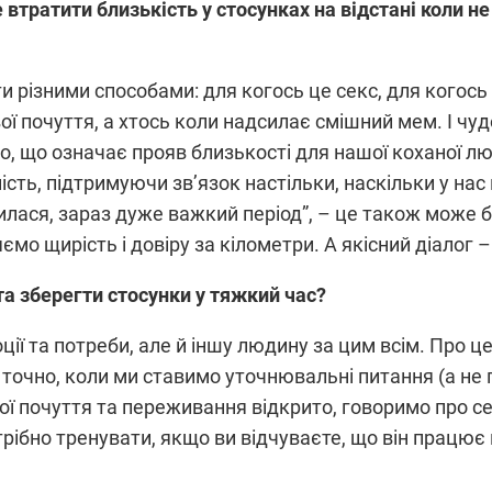
втратити близькість у стосунках на відстані коли не 
різними способами: для когось це секс, для когось 
вої почуття, а хтось коли надсилає смішний мем. І чу
мо, що означає прояв близькості для нашої коханої 
ість, підтримуючи зв’язок настільки, наскільки у на
илася, зараз дуже важкий період”, – це також може б
мо щирість і довіру за кілометри. А якісний діалог 
та зберегти стосунки у тяжкий час?
ії та потреби, але й іншу людину за цим всім. Про це
точно, коли ми ставимо уточнювальні питання (а не
вої почуття та переживання відкрито, говоримо про с
отрібно тренувати, якщо ви відчуваєте, що він працю