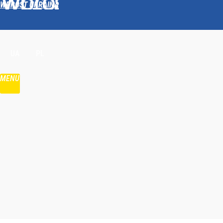
WPROST UKRAINA
Udostępnij
UA
PL
MENU