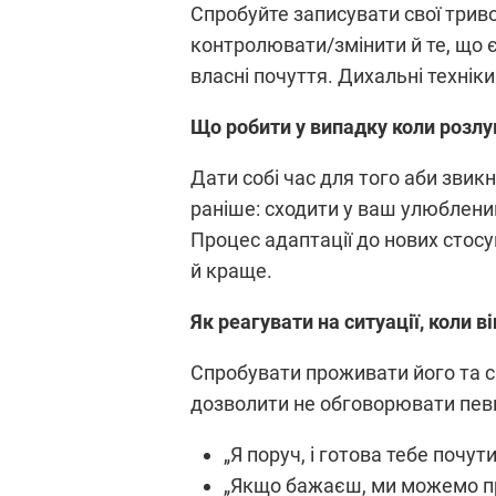
Спробуйте записувати свої триво
контролювати/змінити й те, що 
власні почуття. Дихальні техні
Що робити у випадку коли розлу
Дати собі час для того аби звик
раніше: сходити у ваш улюблений 
Процес адаптації до нових стосу
й краще.
Як реагувати на ситуації, коли в
Спробувати проживати його та св
дозволити не обговорювати певні
„Я поруч, і готова тебе почут
„Якщо бажаєш, ми можемо пр