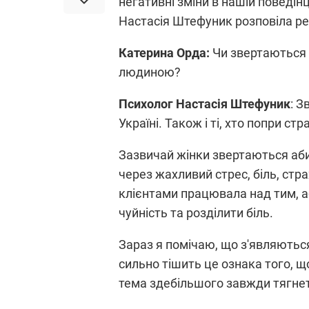
негативні зміни в нашій поведін
Настасія Штефуник розповіла ред
Катерина Орда:
Чи звертаються д
людиною?
Психолог Настасія Штефуник
: З
Україні. Також і ті, хто попри с
Зазвичай жінки звертаються аби 
через жахливий стрес, біль, страх
клієнтами працювала над тим, аб
чуйність та розділити біль.
Зараз я помічаю, що з'являються
сильно тішить це ознака того, що
тема здебільшого завжди тягнет