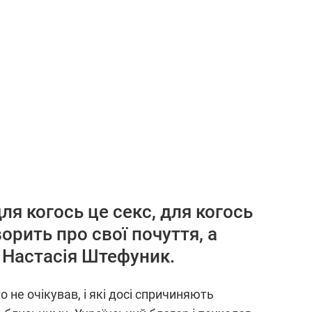
я когось це секс, для когось
орить про свої почуття, а
 Настасія Штефуник.
о не очікував, і які досі спричиняють