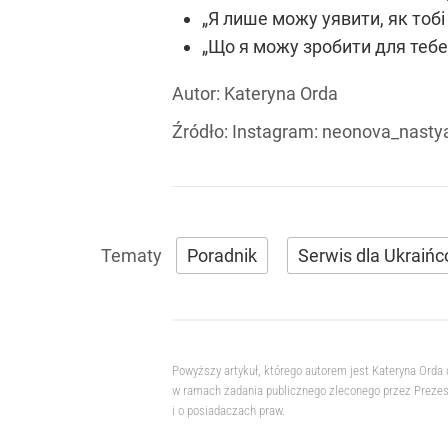
„Я лише можу уявити, як тоб
„Що я можу зробити для тебе
Autor:
Kateryna Orda
Źródło:
Instagram: neonova_nasty
Poradnik
Serwis dla Ukraiń
Powyższy artykuł, którego autorem jest Kateryna Orda
w ramach zadania publicznego zleconego przez Prezesa
i o posiadaczach praw.