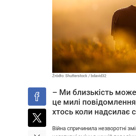
Źródło:
Shutterstock
/
bdavid32
– Ми близькість може
це милі повідомлення,
хтось коли надсилає 
Війна спричинила незворотні змін