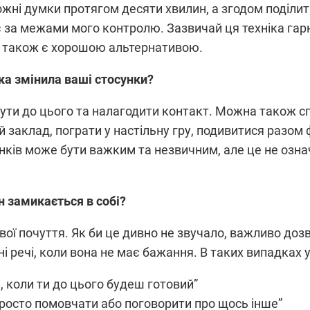
жні думки протягом десяти хвилин, а згодом поділити 
є за межами мого контролю. Зазвичай ця техніка гар
ки також є хорошою альтернативою.
ка змінила ваші стосунки?
нути до цього та налагодити контакт. Можна також с
заклад, пограти у настільну гру, подивитися разом фі
нків може бути важким та незвичним, але це не озна
ін замикається в собі?
ої почуття. Як би це дивно не звучало, важливо доз
 речі, коли вона не має бажання. В таких випадках у
и, коли ти до цього будеш готовий”
осто помовчати або поговорити про щось інше”