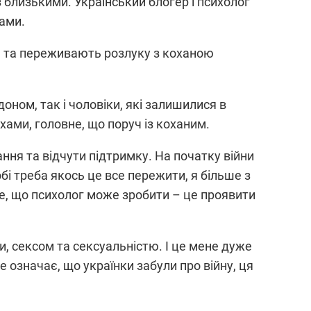
з близькими. Український блогер і психолог
мами.
ом та переживають розлуку з коханою
оном, так і чоловіки, які залишилися в
ухами, головне, що поруч із коханим.
ння та відчути підтримку. На початку війни
тобі треба якось це все пережити, я більше з
ще, що психолог може зробити – це проявити
и, сексом та сексуальністю. І це мене дуже
е означає, що українки забули про війну, ця