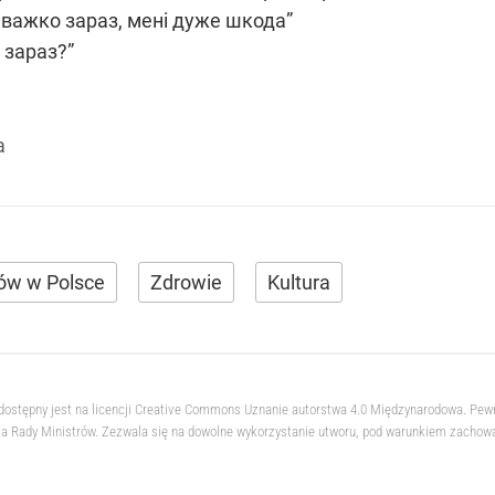
і важко зараз, мені дуже шкода”
 зараз?”
a
ców w Polsce
Zdrowie
Kultura
 dostępny jest na licencji Creative Commons Uznanie autorstwa 4.0 Międzynarodowa. Pew
 Rady Ministrów. Zezwala się na dowolne wykorzystanie utworu, pod warunkiem zachowani