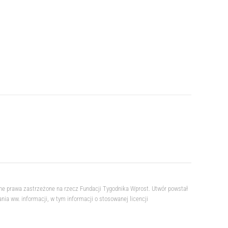
ne prawa zastrzeżone na rzecz Fundacji Tygodnika Wprost. Utwór powstał
a ww. informacji, w tym informacji o stosowanej licencji