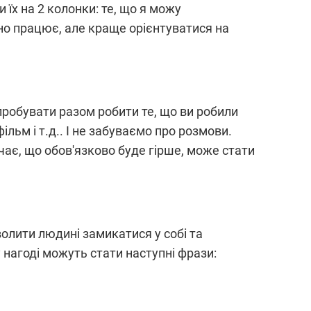
їх на 2 колонки: те, що я можу
но працює, але краще орієнтуватися на
пробувати разом робити те, що ви робили
льм і т.д.. І не забуваємо про розмови.
чає, що обов'язково буде гірше, може стати
волити людині замикатися у собі та
 нагоді можуть стати наступні фрази: