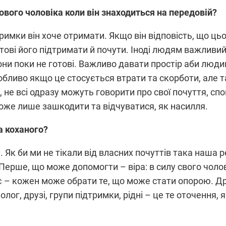
ового чоловіка коли він знаходиться на передовій?
тримки він хоче отримати. Якщо він відповість, що ць
отові його підтримати й почути. Іноді людям важливий
вони поки не готові. Важливо давати простір аби люд
собливо якщо це стосується втрати та скорботи, але 
 не всі одразу можуть говорити про свої почуття, сп
оже лише зашкодити та відчуватися, як насилля.
а коханого?
 Як би ми не тікали від власних почуттів така наша р
ерше, що може допомогти – віра: в силу свого чоловік
 – кожен може обрати те, що може стати опорою. Др
лог, друзі, групи підтримки, рідні – це те оточення,