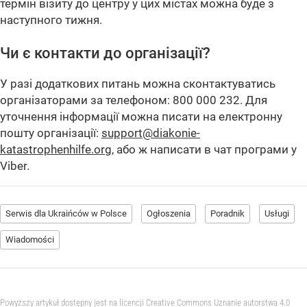
термін візиту до центру у цих містах можна буде з
наступного тижня.
Чи є контакти до організації?
У разі додаткових питань можна сконтактуватись
організаторами за телефоном: 800 000 232. Для
уточнення інформації можна писати на електронну
пошту організації:
support@diakonie-
katastrophenhilfe.org
, або ж написати в чат програми у
Viber.
Serwis dla Ukraińców w Polsce
Ogłoszenia
Poradnik
Usługi
Wiadomości
Powyższy artykuł dostępny jest na licencji Creative Commons Uznanie autorstwa 4.0