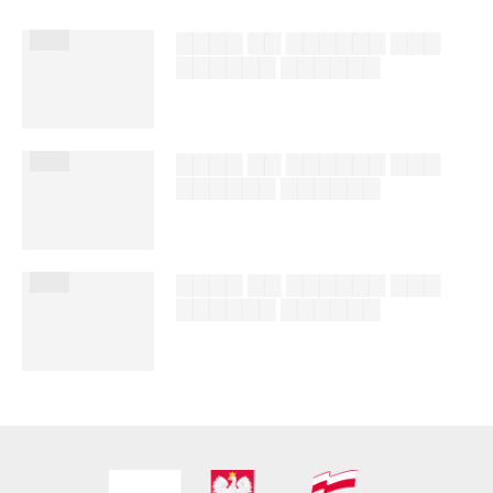
███
▇▇▇▇ ▇▇ ▇▇▇▇▇▇ ▇▇▇
▇▇▇▇▇▇ ▇▇▇▇▇▇
██████ ███
%author_lname
███
▇▇▇▇ ▇▇ ▇▇▇▇▇▇ ▇▇▇
▇▇▇▇▇▇ ▇▇▇▇▇▇
██████ ███
%author_lname
███
▇▇▇▇ ▇▇ ▇▇▇▇▇▇ ▇▇▇
▇▇▇▇▇▇ ▇▇▇▇▇▇
██████ ███
%author_lname