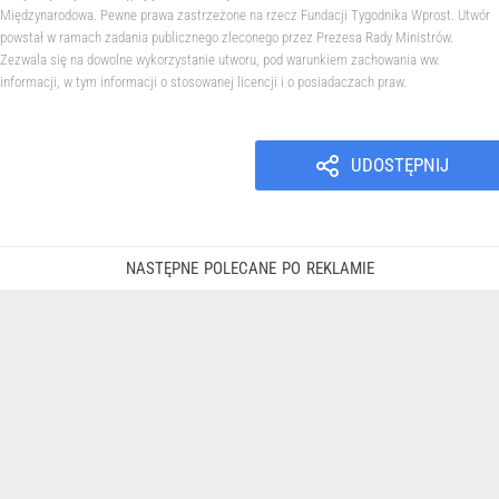
Międzynarodowa. Pewne prawa zastrzeżone na rzecz Fundacji Tygodnika Wprost. Utwór
powstał w ramach zadania publicznego zleconego przez Prezesa Rady Ministrów.
Zezwala się na dowolne wykorzystanie utworu, pod warunkiem zachowania ww.
informacji, w tym informacji o stosowanej licencji i o posiadaczach praw.
UDOSTĘPNIJ