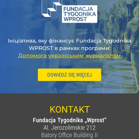
Ініціатива, яку фінансує Fundacja Tygodnika
WPROST в рамках програми:
Допомога українським журналістам
DOWIEDZ SIĘ WIĘCEJ
KONTAKT
Fundacja Tygodnika „Wprost”
Al. Jerozolimskie 212
Batory Office Building II