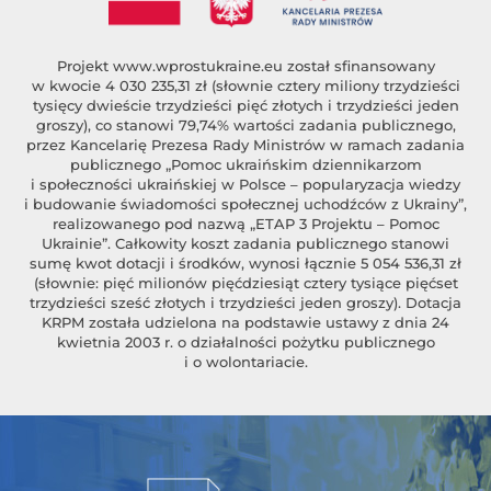
Projekt
www.wprostukraine.eu
został sfinansowany
w kwocie 4 030 235,31 zł (słownie cztery miliony trzydzieści
tysięcy dwieście trzydzieści pięć złotych i trzydzieści jeden
groszy), co stanowi 79,74% wartości zadania publicznego,
przez Kancelarię Prezesa Rady Ministrów w ramach zadania
publicznego „Pomoc ukraińskim dziennikarzom
i społeczności ukraińskiej w Polsce – popularyzacja wiedzy
i budowanie świadomości społecznej uchodźców z Ukrainy”,
realizowanego pod nazwą „ETAP 3 Projektu – Pomoc
Ukrainie”. Całkowity koszt zadania publicznego stanowi
sumę kwot dotacji i środków, wynosi łącznie 5 054 536,31 zł
(słownie: pięć milionów pięćdziesiąt cztery tysiące pięćset
trzydzieści sześć złotych i trzydzieści jeden groszy). Dotacja
KRPM została udzielona na podstawie ustawy z dnia 24
kwietnia 2003 r. o działalności pożytku publicznego
i o wolontariacie.