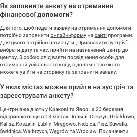
Як заповнити анкету на отримання
фінансової допомоги?
Для того, щоб подати заявку на отримання допомоги
потрібно заповнити
онлайн-форму
на
сайті
програми.
Для цього потрібно натиснути „Призначити зустріч”,
вибрати дату та час, прийти на назначений центр до
центру. З собою слід взяти посвідчення особи для
отримання унікального коду, з допомогою якого
можете увійти на сторінку та заповнити заявку.
У яких містах можна прийти на зустріч та
зареєструвати анкету?
Центри вже діють у Кракові та Яворі, а 23 березня
відкривають ще в 13 містах Польщі: Cieszyn, Działdowo,
Kalisz, Koszalin, Lublin, Mrągowo, Nidzica, Pisz, Suwałki,
Świdnica, Wałbrzych, Węgrów та Wrocław. Призначити